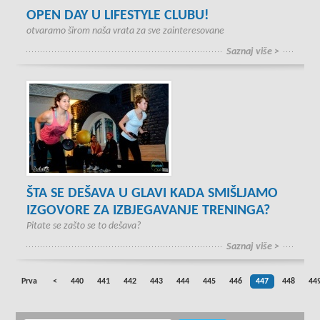
OPEN DAY U LIFESTYLE CLUBU!
otvaramo širom naša vrata za sve zainteresovane
Saznaj više >
ŠTA SE DEŠAVA U GLAVI KADA SMIŠLJAMO
IZGOVORE ZA IZBJEGAVANJE TRENINGA?
Pitate se zašto se to dešava?
Saznaj više >
Prva
<
440
441
442
443
444
445
446
447
448
44