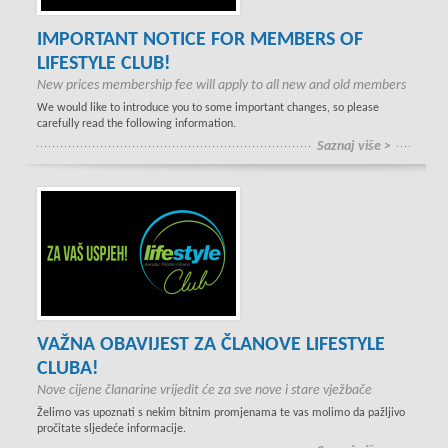
IMPORTANT NOTICE FOR MEMBERS OF
LIFESTYLE CLUB!
New prices membership fee will apply to all new and old members
We would like to introduce you to some important changes, so please
carefully read the following information.
Saznaj više >
VAŽNA OBAVIJEST ZA ČLANOVE LIFESTYLE
CLUBA!
Nove cijene članarine vrijedit će za sve nove i stare vježbače
Želimo vas upoznati s nekim bitnim promjenama te vas molimo da pažljivo
pročitate sljedeće informacije.