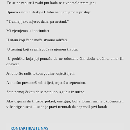
Da se ne zapustiš svaki put kada se život malo promijeni.
Upravo zato u Lifestyle Clubu ne vjerujemo u pristup:
“Treniraj jako mjesec dana, pa nestani.”
Mi vjerujemo u kontinuitet.
U ritam koji žena može stvarno održati.
U trening koji se prilagođava njenom životu.
U podršku koja joj pomaže da ne odustane čim dođu vrućine, umor ili
obaveze.
Jer ono što radiš tokom godine, osjetiš ljeti.
A ono što prestaneš raditi ljeti, osjetiš u septembru.
Zato nemoj čekati da se potpuno izgubiš iz rutine.
Ako osjećaš da ti treba pokret, energija, bolja forma, manje ukočenosti i
više brige o sebi — sada je pravi trenutak da napraviš prvi korak.