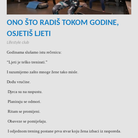
ONO ŠTO RADIŠ TOKOM GODINE,
OSJETIŠ LJETI
Lifestyle club
Godinama slušamo istu rečenicu:
“Ljeti je teško trenirati.”
I razumijemo zašto mnoge žene tako misle.
Dođu vrućine.
Djeca su na raspustu.
Planiraju se odmori.
Ritam se promijeni.
Obaveze se pomiješaju.
I odjednom trening postane prva stvar koju žena izbaci iz rasporeda.