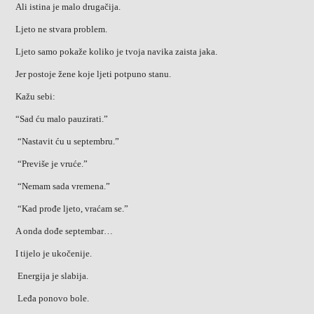
Ali istina je malo drugačija.
Ljeto ne stvara problem.
Ljeto samo pokaže koliko je tvoja navika zaista jaka.
Jer postoje žene koje ljeti potpuno stanu.
Kažu sebi:
“Sad ću malo pauzirati.”
“Nastavit ću u septembru.”
“Previše je vruće.”
“Nemam sada vremena.”
“Kad prođe ljeto, vraćam se.”
A onda dođe septembar…
I tijelo je ukočenije.
Energija je slabija.
Leđa ponovo bole.