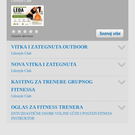
Lifestyle Club
Ocjenite aktivnost
VITKA I ZATEGNUTA OUTDOOR
Lifestyle Club
NOVA VITKA I ZATEGNUTA
Lifestyle Club
KASTING ZA TRENERE GRUPNOG
FITNESSA
Lifestyle Club
OGLAS ZA FITNESS TRENERA
ENTUZIJASTIČNE OSOBE VOLJNE UČITI I POSTATI FITNESS
INSTRUKTOR