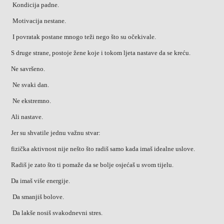
Kondicija padne.
Motivacija nestane.
I povratak postane mnogo teži nego što su očekivale.
S druge strane, postoje žene koje i tokom ljeta nastave da se kreću.
Ne savršeno.
Ne svaki dan.
Ne ekstremno.
Ali nastave.
Jer su shvatile jednu važnu stvar:
fizička aktivnost nije nešto što radiš samo kada imaš idealne uslove.
Radiš je zato što ti pomaže da se bolje osjećaš u svom tijelu.
Da imaš više energije.
Da smanjiš bolove.
Da lakše nosiš svakodnevni stres.