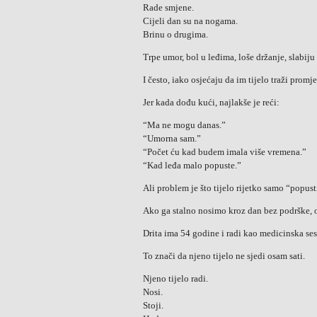
Rade smjene.
Cijeli dan su na nogama.
Brinu o drugima.
Trpe umor, bol u leđima, loše držanje, slabi
I često, iako osjećaju da im tijelo traži prom
Jer kada dođu kući, najlakše je reći:
“Ma ne mogu danas.”
“Umorna sam.”
“Počet ću kad budem imala više vremena.”
“Kad leđa malo popuste.”
Ali problem je što tijelo rijetko samo “popust
Ako ga stalno nosimo kroz dan bez podrške, o
Drita ima 54 godine i radi kao medicinska ses
To znači da njeno tijelo ne sjedi osam sati.
Njeno tijelo radi.
Nosi.
Stoji.