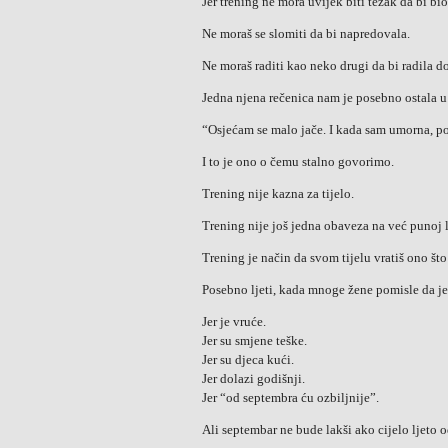
Jer trening ne mora uvijek biti težak da bi bio
Ne moraš se slomiti da bi napredovala.
Ne moraš raditi kao neko drugi da bi radila d
Jedna njena rečenica nam je posebno ostala u
“Osjećam se malo jače. I kada sam umorna, po
I to je ono o čemu stalno govorimo.
Trening nije kazna za tijelo.
Trening nije još jedna obaveza na već punoj li
Trening je način da svom tijelu vratiš ono št
Posebno ljeti, kada mnoge žene pomisle da je 
Jer je vruće.
Jer su smjene teške.
Jer su djeca kući.
Jer dolazi godišnji.
Jer “od septembra ću ozbiljnije”.
Ali septembar ne bude lakši ako cijelo ljeto 