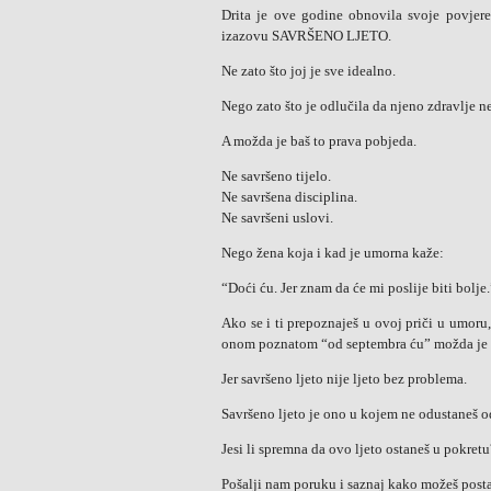
Drita je ove godine obnovila svoje povjer
izazovu SAVRŠENO LJETO.
Ne zato što joj je sve idealno.
Nego zato što je odlučila da njeno zdravlje n
A možda je baš to prava pobjeda.
Ne savršeno tijelo.
Ne savršena disciplina.
Ne savršeni uslovi.
Nego žena koja i kad je umorna kaže:
“Doći ću. Jer znam da će mi poslije biti bolje.
Ako se i ti prepoznaješ u ovoj priči u umoru
onom poznatom “od septembra ću” možda je vr
Jer savršeno ljeto nije ljeto bez problema.
Savršeno ljeto je ono u kojem ne odustaneš o
Jesi li spremna da ovo ljeto ostaneš u pokretu
Pošalji nam poruku i saznaj kako možeš pos