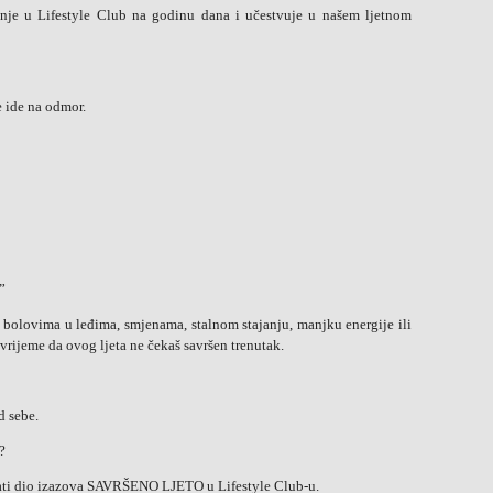
enje u Lifestyle Club na godinu dana i učestvuje u našem ljetnom
e ide na odmor.
”
, bolovima u leđima, smjenama, stalnom stajanju, manjku energije ili
ijeme da ovog ljeta ne čekaš savršen trenutak.
d sebe.
?
tati dio izazova SAVRŠENO LJETO u Lifestyle Club-u.