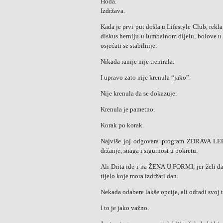
Hoda.
Izdržava.
Kada je prvi put došla u Lifestyle Club, rekla
diskus herniju u lumbalnom dijelu, bolove u v
osjećati se stabilnije.
Nikada ranije nije trenirala.
I upravo zato nije krenula “jako”.
Nije krenula da se dokazuje.
Krenula je pametno.
Korak po korak.
Najviše joj odgovara program ZDRAVA LEĐA,
držanje, snaga i sigurnost u pokretu.
Ali Drita ide i na ŽENA U FORMI, jer želi da
tijelo koje mora izdržati dan.
Nekada odabere lakše opcije, ali odradi svoj
I to je jako važno.