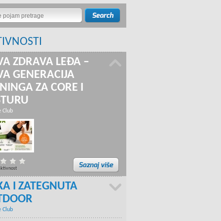
TIVNOSTI
A ZDRAVA LEĐA –
A GENERACIJA
NINGA ZA CORE I
STURU
e Club
aktivnost
KA I ZATEGNUTA
TDOOR
e Club