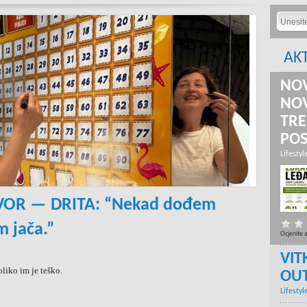
AK
NOV
NOV
TRE
PO
Lifestyl
VOR — DRITA: “Nekad dođem
 jača.”
Ocjenite 
VIT
liko im je teško.
OU
Lifestyl