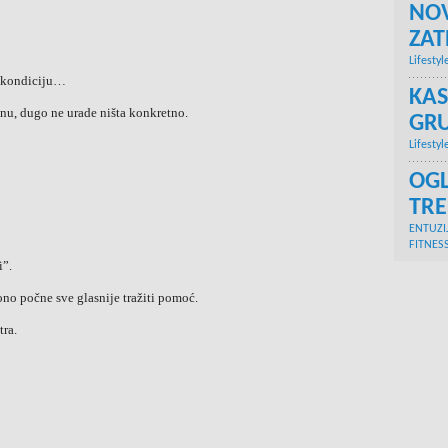
NOV
ZA
Lifestyl
ju kondiciju…
KAS
jenu, dugo ne urade ništa konkretno.
GRU
Lifestyl
OGL
TR
ENTUZI
FITNES
i”.
no počne sve glasnije tražiti pomoć.
tra.