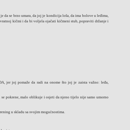
 je da se brzo umara, da joj je kondicija loša, da ima bolove u leđima,
ratnoj kičmi i da bi voljela ojačati kičmeni stub, popraviti držanje i
 jer joj pomaže da radi na onome što joj je zaista važno: leđa,
 se pokrene, malo oblikuje i osjeti da njeno tijelo nije samo umorno
 trening u skladu sa svojim mogućnostima.