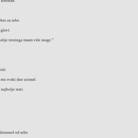
 koristan.
obro za sebe.
 glavi:
slije treninga imam više snage.”
sti.
o mu svaki dan uzimaš.
najbolje stati.
odustaneš od sebe.