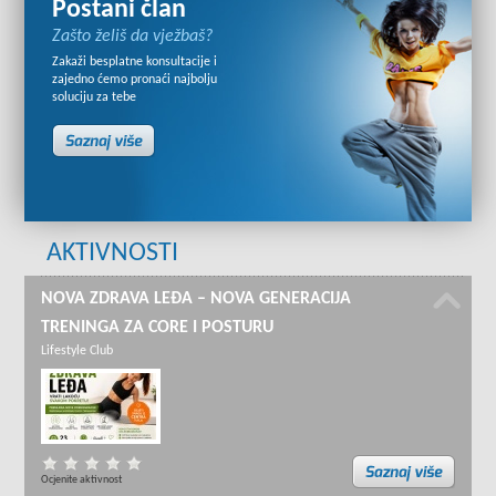
Postani član
Zašto želiš da vježbaš?
Zakaži besplatne konsultacije i
zajedno ćemo pronaći najbolju
soluciju za tebe
AKTIVNOSTI
NOVA ZDRAVA LEĐA – NOVA GENERACIJA
TRENINGA ZA CORE I POSTURU
Lifestyle Club
Ocjenite aktivnost