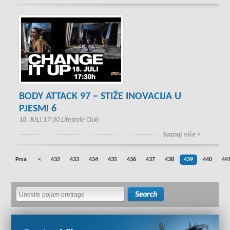
BODY ATTACK 97 – STIŽE INOVACIJA U
PJESMI 6
18. JULI 17:30 Lifestyle Club
Saznaj više >
Prva
<
432
433
434
435
436
437
438
439
440
44