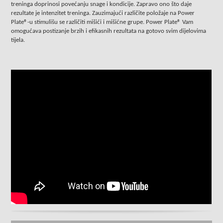
treninga doprinosi povećanju snage i kondicije. Zapravo ono što daje
rezultate je intenzitet treninga. Zauzimajući različite položaje na Power
Plate®-u stimulišu se različiti mišići i mišićne grupe. Power Plate® Vam
omogućava postizanje brzih i efikasnih rezultata na gotovo svim dijelovima
tijela.