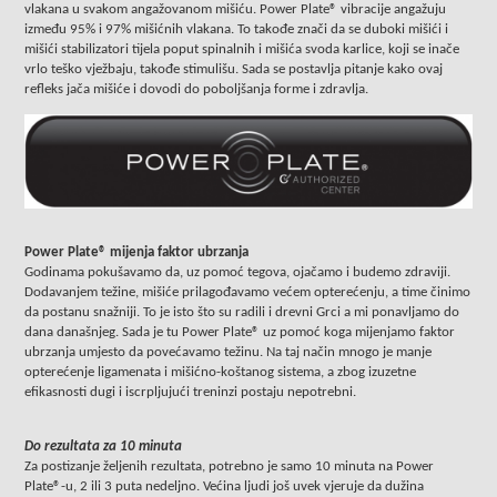
vlakana u svakom angažovanom mišiću. Power Plate® vibracije angažuju
između 95% i 97% mišićnih vlakana. To takođe znači da se duboki mišići i
mišići stabilizatori tijela poput spinalnih i mišića svoda karlice, koji se inače
vrlo teško vježbaju, takođe stimulišu. Sada se postavlja pitanje kako ovaj
refleks jača mišiće i dovodi do poboljšanja forme i zdravlja.
Power Plate® mijenja faktor ubrzanja
Godinama pokušavamo da, uz pomoć tegova, ojačamo i budemo zdraviji.
Dodavanjem težine, mišiće prilagođavamo većem opterećenju, a time činimo
da postanu snažniji. To je isto što su radili i drevni Grci a mi ponavljamo do
dana današnjeg. Sada je tu Power Plate® uz pomoć koga mijenjamo faktor
ubrzanja umjesto da povećavamo težinu. Na taj način mnogo je manje
opterećenje ligamenata i mišićno-koštanog sistema, a zbog izuzetne
efikasnosti dugi i iscrpljujući treninzi postaju nepotrebni.
Do rezultata za 10 minuta
Za postizanje željenih rezultata, potrebno je samo 10 minuta na Power
Plate®-u, 2 ili 3 puta nedeljno. Većina ljudi još uvek vjeruje da dužina