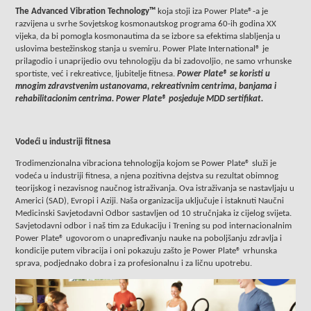
The Advanced Vibration Technology™
koja stoji iza Power Plate®-a je
razvijena u svrhe Sovjetskog kosmonautskog programa 60-ih godina XX
vijeka, da bi pomogla kosmonautima da se izbore sa efektima slabljenja u
uslovima bestežinskog stanja u svemiru. Power Plate International® je
prilagodio i unaprijedio ovu tehnologiju da bi zadovoljio, ne samo vrhunske
sportiste, već i rekreativce, ljubitelje fitnesa.
Power Plate® se koristi u
mnogim zdravstvenim ustanovama, rekreativnim centrima, banjama i
rehabilitacionim centrima. Power Plate® posjeduje MDD sertifikat.
Vodeći u industriji fitnesa
Trodimenzionalna vibraciona tehnologija kojom se Power Plate® služi je
vodeća u industriji fitnesa, a njena pozitivna dejstva su rezultat obimnog
teorijskog i nezavisnog naučnog istraživanja. Ova istraživanja se nastavljaju u
Americi (SAD), Evropi i Aziji. Naša organizacija uključuje i istaknuti Naučni
Medicinski Savjetodavni Odbor sastavljen od 10 stručnjaka iz cijelog svijeta.
Savjetodavni odbor i naš tim za Edukaciju i Trening su pod internacionalnim
Power Plate® ugovorom o unapređivanju nauke na poboljšanju zdravlja i
kondicije putem vibracija i oni pokazuju zašto je Power Plate® vrhunska
sprava, podjednako dobra i za profesionalnu i za ličnu upotrebu.