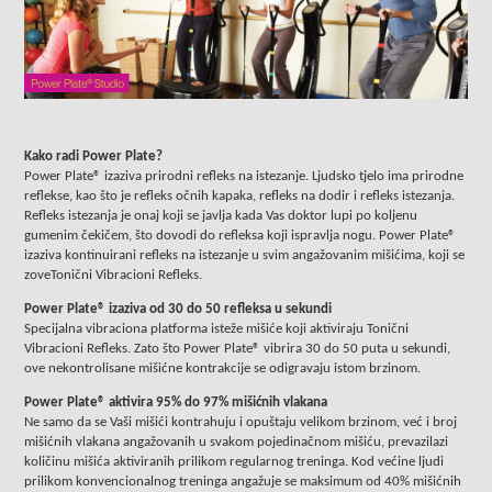
Kako radi Power Plate?
Power Plate® izaziva prirodni refleks na istezanje.
Ljudsko tjelo ima prirodne
reflekse, kao što je refleks očnih kapaka, refleks na dodir i refleks istezanja.
Refleks istezanja je onaj koji se javlja kada Vas doktor lupi po koljenu
gumenim čekičem, što dovodi do refleksa koji ispravlja nogu. Power Plate®
izaziva kontinuirani refleks na istezanje u svim angažovanim mišićima, koji se
zoveTonični Vibracioni Refleks.
Power Plate® izaziva od 30 do 50 refleksa u sekundi
Specijalna vibraciona platforma isteže mišiće koji aktiviraju Tonični
Vibracioni Refleks. Zato što Power Plate® vibrira 30 do 50 puta u sekundi,
ove nekontrolisane mišićne kontrakcije se odigravaju istom brzinom.
Power Plate® aktivira 95% do 97% mišićnih vlakana
Ne samo da se Vaši mišići kontrahuju i opuštaju velikom brzinom, već i broj
mišićnih vlakana angažovanih u svakom pojedinačnom mišiću, prevazilazi
količinu mišića aktiviranih prilikom regularnog treninga. Kod većine ljudi
prilikom konvencionalnog treninga angažuje se maksimum od 40% mišićnih