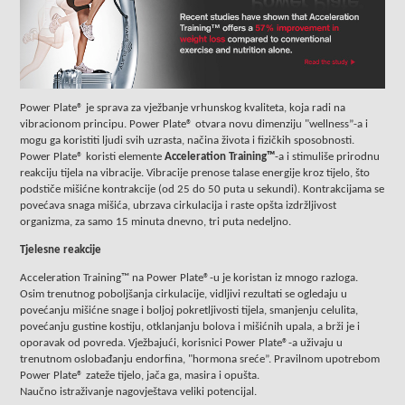
Power Plate® je sprava za vježbanje vrhunskog kvaliteta, koja radi na
vibracionom principu. Power Plate® otvara novu dimenziju "wellness”-a i
mogu ga koristiti ljudi svih uzrasta, načina života i fizičkih sposobnosti.
Power Plate® koristi elemente
Acceleration Training™
-a i stimuliše prirodnu
reakciju tijela na vibracije. Vibracije prenose talase energije kroz tijelo, što
podstiče mišićne kontrakcije (od 25 do 50 puta u sekundi). Kontrakcijama se
povećava snaga mišića, ubrzava cirkulacija i raste opšta izdržljivost
organizma, za samo 15 minuta dnevno, tri puta nedeljno.
Tjelesne reakcije
Acceleration Training™ na Power Plate®-u je koristan iz mnogo razloga.
Osim trenutnog poboljšanja cirkulacije, vidljivi rezultati se ogledaju u
povećanju mišićne snage i boljoj pokretljivosti tijela, smanjenju celulita,
povećanju gustine kostiju, otklanjanju bolova i mišićnih upala, a brži je i
oporavak od povreda. Vježbajući, korisnici Power Plate®-a uživaju u
trenutnom oslobađanju endorfina, "hormona sreće”. Pravilnom upotrebom
Power Plate® zateže tijelo, jača ga, masira i opušta.
Naučno istraživanje nagovještava veliki potencijal.