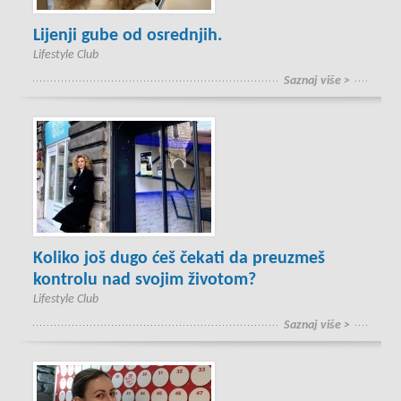
Lijenji gube od osrednjih.
Lifestyle Club
Saznaj više >
Koliko još dugo ćeš čekati da preuzmeš
kontrolu nad svojim životom?
Lifestyle Club
Saznaj više >