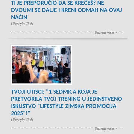
TI JE PREPORUČIO DA SE KREĆEŠ? NE
DVOUMI SE DALJE I KRENI ODMAH NA OVAJ
NAČIN
Lifestyle Club
Saznaj više >
TVOJI UTISCI: "1 SEDMICA KOJA JE
PRETVORILA TVOJ TRENING U JEDINSTVENO
ISKUSTVO "LIFESTYLE ZIMSKA PROMOCIJA
2025"!"
Lifestyle Club
Saznaj više >