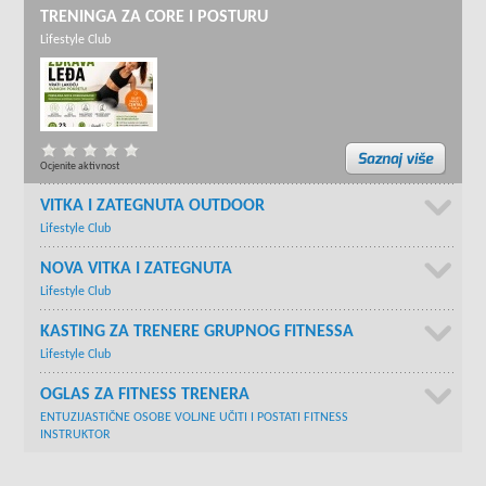
TRENINGA ZA CORE I POSTURU
Lifestyle Club
Ocjenite aktivnost
VITKA I ZATEGNUTA OUTDOOR
Lifestyle Club
NOVA VITKA I ZATEGNUTA
Lifestyle Club
KASTING ZA TRENERE GRUPNOG FITNESSA
Lifestyle Club
OGLAS ZA FITNESS TRENERA
ENTUZIJASTIČNE OSOBE VOLJNE UČITI I POSTATI FITNESS
INSTRUKTOR