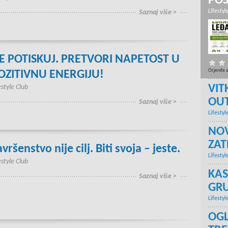
PO
Lifestyl
Saznaj više >
E POTISKUJ. PRETVORI NAPETOST U
Ocjenite 
OZITIVNU ENERGIJU!
VIT
estyle Club
OU
Saznaj više >
Lifestyl
NOV
ZA
vršenstvo nije cilj. Biti svoja – jeste.
Lifestyl
estyle Club
KAS
Saznaj više >
GRU
Lifestyl
OGL