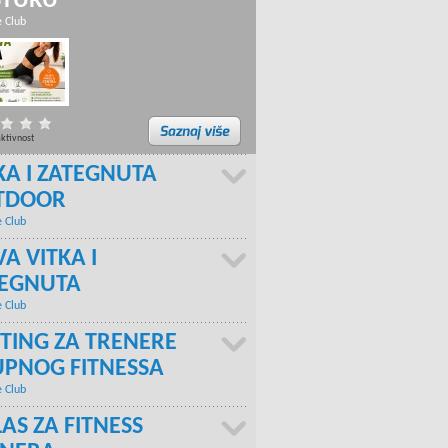
STURU
e Club
aktivnost
KA I ZATEGNUTA
TDOOR
e Club
A VITKA I
TEGNUTA
e Club
TING ZA TRENERE
PNOG FITNESSA
e Club
AS ZA FITNESS