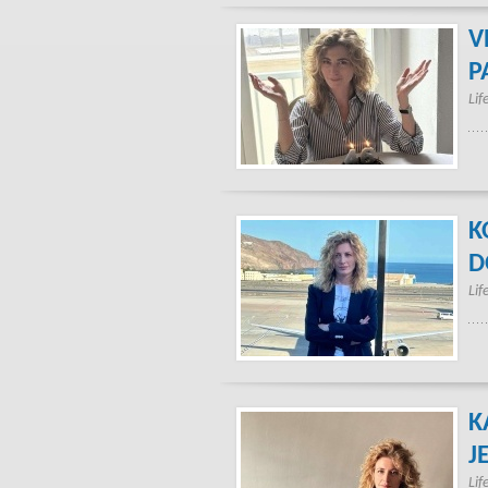
V
P
Lif
K
D
Lif
K
J
Lif