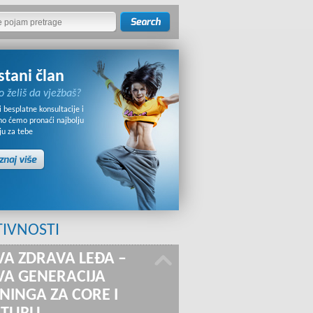
stani član
o želiš da vježbaš?
 besplatne konsultacije i
no ćemo pronaći najbolju
ju za tebe
TIVNOSTI
A ZDRAVA LEĐA –
A GENERACIJA
NINGA ZA CORE I