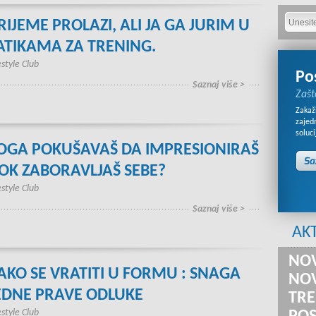
RIJEME PROLAZI, ALI JA GA JURIM U
ATIKAMA ZA TRENING.
estyle Club
Po
Saznaj više >
Zašt
Zakaži
zajed
soluci
OGA POKUŠAVAŠ DA IMPRESIONIRAŠ
OK ZABORAVLJAŠ SEBE?
estyle Club
Saznaj više >
AK
NOV
AKO SE VRATITI U FORMU : SNAGA
NOV
EDNE PRAVE ODLUKE
TRE
estyle Club