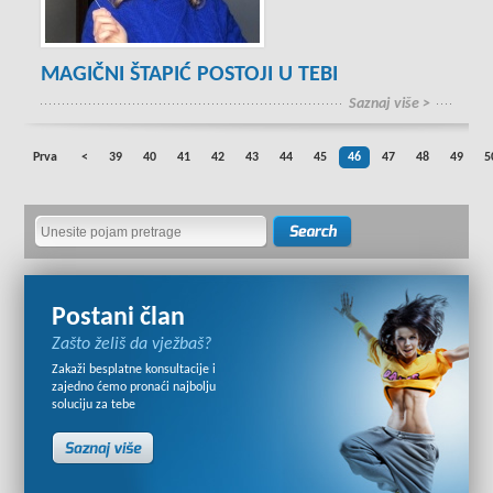
MAGIČNI ŠTAPIĆ POSTOJI U TEBI
Saznaj više >
Prva
<
39
40
41
42
43
44
45
46
47
48
49
5
Postani član
Zašto želiš da vježbaš?
Zakaži besplatne konsultacije i
zajedno ćemo pronaći najbolju
soluciju za tebe