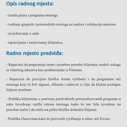
Opis radnog mjesta:
- izrada plana i programa treninga
- vođenje grupnih i personalnih treninga uz nadzor i edukaciju mentora
- izvještavanje o radu
- ispravljanje i motivisanje klijentica
Radno mjesto predviđa:
- Kapacitet da prepoznaje razne i posebne potrebe klijenata, nudeći usluge
iz vlastitog iskustva kao profesionalac u Fitnessu;
- Kapacitet da procijeni fizičku formu vježbača i da programira niz
treninga koji će biti sigurni, efikasni i zabavni u cilju da klijent postigne
željene rezultate.
- Podrška klijentima u praćenju predviđenih personalizovanih programa u
toku izvođenja vježbi tokom treninga kako bi iste bile izvedene na
pravilan način i da utiču na psiho-fizičku dobrobit klijenta.
- Podrška članovima kako bi pretvorili vježbanje u zdrav stil života.