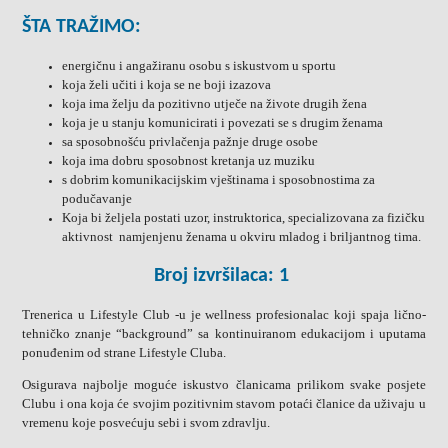
ŠTA TRAŽIMO:
energičnu i angažiranu osobu
s iskustvom u sportu
koja želi učiti i koja se ne boji izazova
koja ima želju da pozitivno utječe na živote drugih žena
koja je u stanju komunicirati i povezati se s drugim ženama
sa sposobnošću privlačenja pažnje druge osobe
koja ima dobru sposobnost kretanja uz muziku
s dobrim komunikacijskim vještinama i sposobnostima za
podučavanje
Koja bi željela postati uzor, instruktorica, specializovana za fizičku
aktivnost namjenjenu ženama u okviru mladog i briljantnog tima.
Broj izvršilaca: 1
Trenerica u Lifestyle Club -u je wellness profesionalac koji spaja lično-
tehničko znanje “background” sa kontinuiranom edukacijom i uputama
ponuđenim od strane Lifestyle Cluba.
Osigurava najbolje moguće iskustvo članicama prilikom svake posjete
Clubu i ona koja će svojim pozitivnim stavom potaći članice da uživaju u
vremenu koje posvećuju sebi i svom zdravlju.