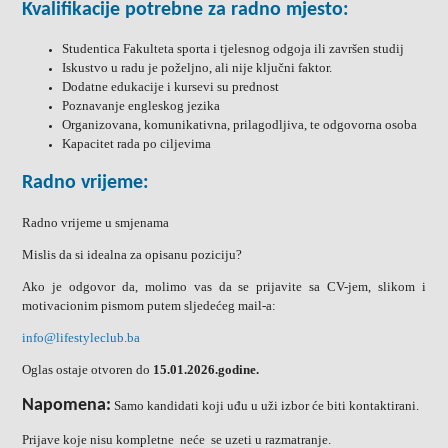
Kvalifikacije potrebne za radno mjesto:
Studentica Fakulteta sporta i tjelesnog odgoja ili završen studij
Iskustvo u radu je poželjno, ali nije ključni faktor.
Dodatne edukacije i kursevi su prednost
Poznavanje engleskog jezika
Organizovana, komunikativna, prilagodljiva, te odgovorna osoba
Kapacitet rada po ciljevima
Radno vrijeme:
Radno vrijeme u smjenama
Mislis da si idealna za opisanu poziciju?
Ako je odgovor da, molimo vas da se prijavite sa CV-jem, slikom i
motivacionim pismom putem sljedećeg mail-a:
info@lifestyleclub.ba
Oglas ostaje otvoren do
15.01.2026.
godine.
Napomena:
Samo kandidati koji uđu u uži izbor će biti kontaktirani.
Prijave koje nisu kompletne
neće se uzeti u razmatranje.