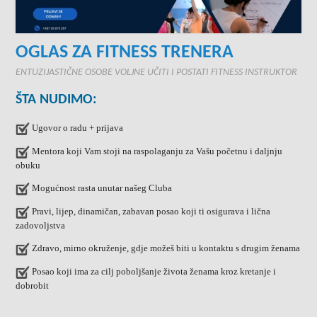
OGLAS ZA FITNESS TRENERA
ENTUZIJASTIČNE OSOBE VOLJNE UČITI I POSTATI FITNESS INSTRUKTOR
ŠTA NUDIMO:
Ugovor o radu + prijava
Mentora koji Vam stoji na raspolaganju za Vašu početnu i daljnju
obuku
Mogućnost rasta unutar našeg Cluba
Pravi, lijep, dinamičan, zabavan posao koji ti osigurava i lična
zadovoljstva
Zdravo, mirno okruženje, gdje možeš biti u kontaktu s drugim ženama
Posao koji ima za cilj poboljšanje života ženama kroz kretanje i
dobrobit