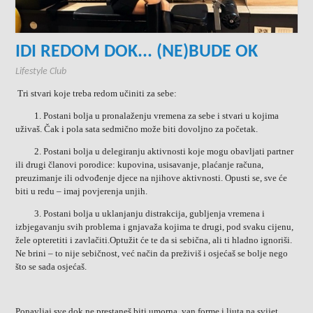
IDI REDOM DOK... (NE)BUDE OK
Lifestyle Club
Tri stvari koje treba redom učiniti za sebe:
1. Postani bolja u pronalaženju vremena za sebe i stvari u kojima
uživaš. Čak i pola sata sedmično može biti dovoljno za početak.
2. Postani bolja u delegiranju aktivnosti koje mogu obavljati partner
ili drugi članovi porodice: kupovina, usisavanje, plaćanje računa,
preuzimanje ili odvođenje djece na njihove aktivnosti. Opusti se, sve će
biti u redu – imaj povjerenja unjih.
3. Postani bolja u uklanjanju distrakcija, gubljenja vremena i
izbjegavanju svih problema i gnjavaža kojima te drugi, pod svaku cijenu,
žele opteretiti i zavlačiti.Optužit će te da si sebična, ali ti hladno ignoriši.
Ne brini – to nije sebičnost, već način da preživiš i osjećaš se bolje nego
što se sada osjećaš.
Ponavljaj sve dok ne prestaneš biti umorna, van forme i ljuta na svijet.