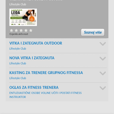
Lifestyle Club
Ocjenite aktivnost
VITKA I ZATEGNUTA OUTDOOR
Lifestyle Club
NOVA VITKA I ZATEGNUTA
Lifestyle Club
KASTING ZA TRENERE GRUPNOG FITNESSA
Lifestyle Club
OGLAS ZA FITNESS TRENERA
ENTUZIJASTIČNE OSOBE VOLJNE UČITI I POSTATI FITNESS
INSTRUKTOR