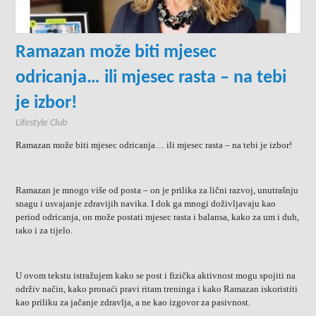
Ramazan može biti mjesec
odricanja… ili mjesec rasta – na tebi
je izbor!
Lifestyle Club
Ramazan može biti mjesec odricanja… ili mjesec rasta – na tebi je izbor!
Ramazan je mnogo više od posta – on je prilika za lični razvoj, unutrašnju
snagu i usvajanje zdravijih navika. I dok ga mnogi doživljavaju kao
period odricanja, on može postati mjesec rasta i balansa, kako za um i duh,
tako i za tijelo.
U ovom tekstu istražujem kako se post i fizička aktivnost mogu spojiti na
održiv način, kako pronaći pravi ritam treninga i kako Ramazan iskoristiti
kao priliku za jačanje zdravlja, a ne kao izgovor za pasivnost.