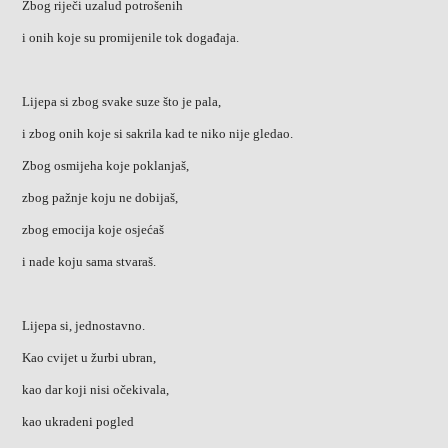
Zbog riječi uzalud potrošenih
i onih koje su promijenile tok događaja.
Lijepa si zbog svake suze što je pala,
i zbog onih koje si sakrila kad te niko nije gledao.
Zbog osmijeha koje poklanjaš,
zbog pažnje koju ne dobijaš,
zbog emocija koje osjećaš
i nade koju sama stvaraš.
Lijepa si, jednostavno.
Kao cvijet u žurbi ubran,
kao dar koji nisi očekivala,
kao ukradeni pogled