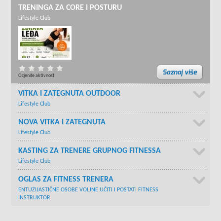
TRENINGA ZA CORE I POSTURU
Lifestyle Club
Ocjenite aktivnost
VITKA I ZATEGNUTA OUTDOOR
Lifestyle Club
NOVA VITKA I ZATEGNUTA
Lifestyle Club
KASTING ZA TRENERE GRUPNOG FITNESSA
Lifestyle Club
OGLAS ZA FITNESS TRENERA
ENTUZIJASTIČNE OSOBE VOLJNE UČITI I POSTATI FITNESS
INSTRUKTOR