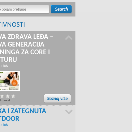
TIVNOSTI
A ZDRAVA LEĐA –
A GENERACIJA
NINGA ZA CORE I
STURU
e Club
aktivnost
KA I ZATEGNUTA
TDOOR
e Club