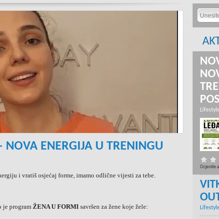
AK
NOV
NOV
TRE
PO
Lifestyl
– NOVA ENERGIJA U TRENINGU
Ocjenite 
ergiju i vratiš osjećaj forme, imamo odlične vijesti za tebe.
VIT
OU
o je program
ŽENA U FORMI
savršen za žene koje žele:
Lifestyl