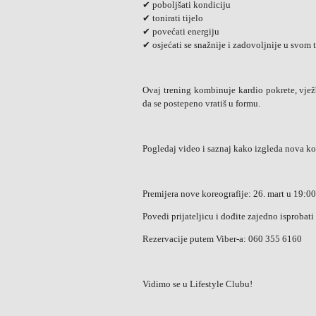
✔ poboljšati kondiciju
✔ tonirati tijelo
✔ povećati energiju
✔ osjećati se snažnije i zadovoljnije u svom t
Ovaj trening kombinuje kardio pokrete, vježbe
da se postepeno vratiš u formu.
Pogledaj video i saznaj kako izgleda nova ko
Premijera nove koreografije: 26. mart u 19:00
Povedi prijateljicu i dođite zajedno isprobati
Rezervacije putem Viber-a: 060 355 6160
Vidimo se u Lifestyle Clubu!