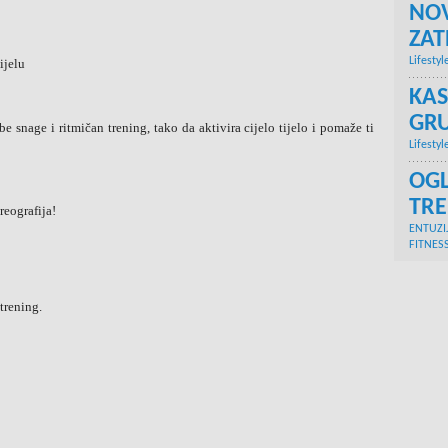
NOV
ZA
Lifestyl
ijelu
KAS
GRU
 snage i ritmičan trening, tako da aktivira cijelo tijelo i pomaže ti
Lifestyl
OGL
TR
reografija!
ENTUZI
FITNES
 trening.