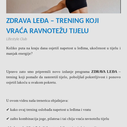
ZDRAVA LEĐA – TRENING KOJI
VRAĆA RAVNOTEŽU TIJELU
Lifestyle Club
Koliko puta na kraju dana osjetiš napetost u leđima, ukočenost u tijelu i
manjak energije?
Upravo zato smo pripremili novo izdanje programa
ZDRAVA LEĐA
–
trening koji pomaže da rasteretiš tijelo, poboljšaš pokretljivost i ponovo
osjetiš lakoću u svakom pokretu.
U ovom videu naša trenerica objašnjava:
✔ kako ovaj trening oslobađa napetost u leđima i vratu
✔ zašto kombinacija joge, pilatesa i tai chija vraća ravnotežu tijelu