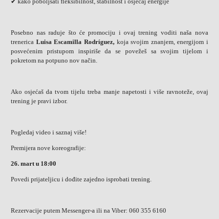
✔ kako poboljšati fleksibilnost, stabilnost i osjećaj energije
Posebno nas raduje što će promociju i ovaj trening voditi naša nova
trenerica
Luisa Escamilla Rodríguez,
koja svojim znanjem, energijom i
posvećenim pristupom inspiriše da se povežeš sa svojim tijelom i
pokretom na potpuno nov način.
Ako osjećaš da tvom tijelu treba manje napetosti i više ravnoteže, ovaj
trening je pravi izbor.
Pogledaj video i saznaj više!
Premijera nove koreografije:
26. mart u 18:00
Povedi prijateljicu i dođite zajedno isprobati trening.
Rezervacije putem Messenger-a ili na Viber: 060 355 6160