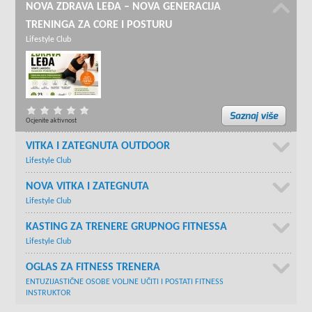
NOVA ZDRAVA LEĐA – NOVA GENERACIJA
TRENINGA ZA CORE I POSTURU
Lifestyle Club
Ocjenite aktivnost
VITKA I ZATEGNUTA OUTDOOR
Lifestyle Club
NOVA VITKA I ZATEGNUTA
Lifestyle Club
KASTING ZA TRENERE GRUPNOG FITNESSA
Lifestyle Club
OGLAS ZA FITNESS TRENERA
ENTUZIJASTIČNE OSOBE VOLJNE UČITI I POSTATI FITNESS
INSTRUKTOR