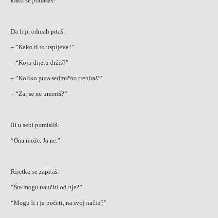
kako se ponašaš?
Da li je odmah pitaš:
– “Kako ti to uspijeva?”
– “Koju dijetu držiš?”
– “Koliko puta sedmično treniraš?”
– “Zar se ne umoriš?”
Ili u sebi pomisliš:
“Ona može. Ja ne.”
Rijetko se zapitaš:
“Šta mogu naučiti od nje?”
“Mogu li i ja početi, na svoj način?”