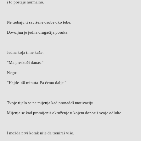
i to postaje normalno.
Ne trebaju ti savršene osobe oko tebe.
Dovoljna je jedna drugačija poruka.
Jedna koja ti ne kaže:
“Ma preskoči danas.”
Nego:
“Hajde. 40 minuta. Pa ćemo dalje.”
Tvoje tijelo se ne mijenja kad pronađeš motivaciju.
Mijenja se kad promijeniš okruženje u kojem donosiš svoje odluke.
I možda prvi korak nije da treniraš više.