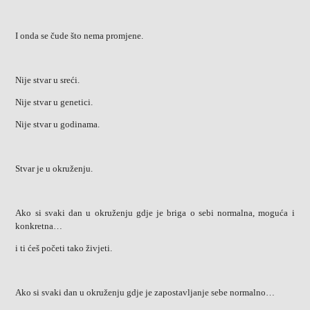
I onda se čude što nema promjene.
Nije stvar u sreći.
Nije stvar u genetici.
Nije stvar u godinama.
Stvar je u okruženju.
Ako si svaki dan u okruženju gdje je briga o sebi normalna, moguća i
konkretna…
i ti ćeš početi tako živjeti.
Ako si svaki dan u okruženju gdje je zapostavljanje sebe normalno…