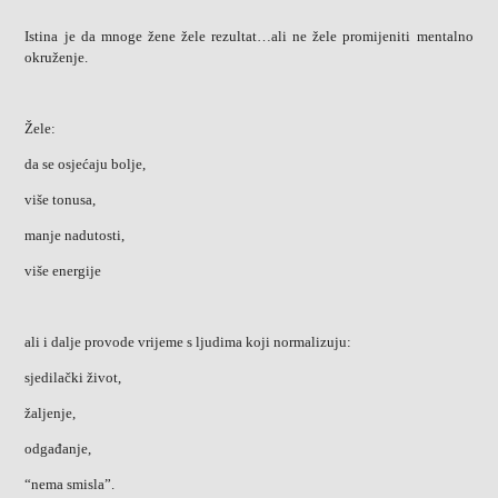
Istina je da mnoge žene žele rezultat…
ali ne žele promijeniti mentalno
okruženje.
Žele:
da se osjećaju bolje,
više tonusa,
manje nadutosti,
više energije
ali i dalje provode vrijeme s ljudima koji normalizuju:
sjedilački život,
žaljenje,
odgađanje,
“nema smisla”.