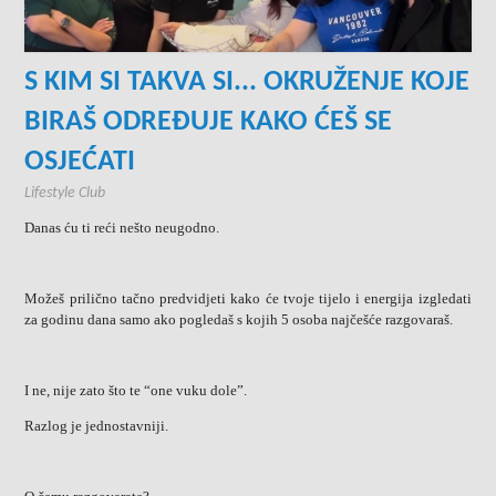
S KIM SI TAKVA SI... OKRUŽENJE KOJE
BIRAŠ ODREĐUJE KAKO ĆEŠ SE
OSJEĆATI
Lifestyle Club
Danas ću ti reći nešto neugodno.
Možeš prilično tačno predvidjeti kako će tvoje tijelo i energija izgledati
za godinu dana samo ako pogledaš s kojih 5 osoba najčešće razgovaraš.
I ne, nije zato što te “one vuku dole”.
Razlog je jednostavniji.