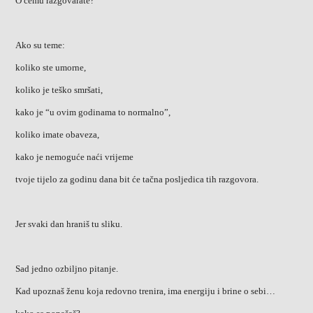
O čemu razgovarate?
Ako su teme:
koliko ste umorne,
koliko je teško smršati,
kako je “u ovim godinama to normalno”,
koliko imate obaveza,
kako je nemoguće naći vrijeme
tvoje tijelo za godinu dana bit će tačna posljedica tih razgovora.
Jer svaki dan hraniš tu sliku.
Sad jedno ozbiljno pitanje.
Kad upoznaš ženu koja redovno trenira, ima energiju i brine o sebi…