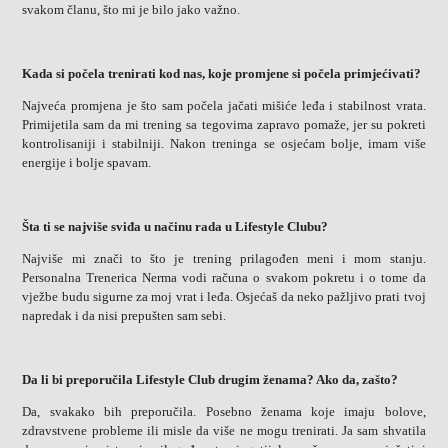
svakom članu, što mi je bilo jako važno.
Kada si počela trenirati kod nas, koje promjene si počela primjećivati?
Najveća promjena je što sam počela jačati mišiće leđa i stabilnost vrata.
Primijetila sam da mi trening sa tegovima zapravo pomaže, jer su pokreti
kontrolisaniji i stabilniji. Nakon treninga se osjećam bolje, imam više
energije i bolje spavam.
Šta ti se najviše sviđa u načinu rada u Lifestyle Clubu?
Najviše mi znači to što je trening prilagođen meni i mom stanju.
Personalna Trenerica Nerma vodi računa o svakom pokretu i o tome da
vježbe budu sigurne za moj vrat i leđa. Osjećaš da neko pažljivo prati tvoj
napredak i da nisi prepušten sam sebi.
Da li bi preporučila Lifestyle Club drugim ženama? Ako da, zašto?
Da, svakako bih preporučila. Posebno ženama koje imaju bolove,
zdravstvene probleme ili misle da više ne mogu trenirati. Ja sam shvatila