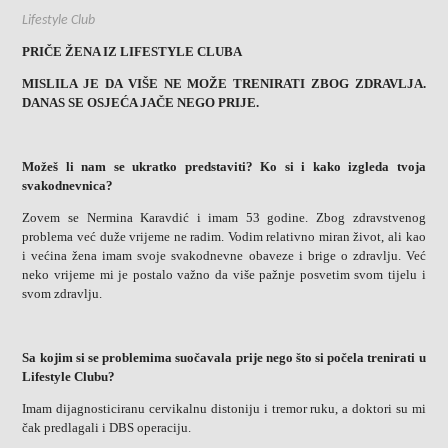
Lifestyle Club
PRIČE ŽENA IZ LIFESTYLE CLUBA
MISLILA JE DA VIŠE NE MOŽE TRENIRATI ZBOG ZDRAVLJA.
DANAS SE OSJEĆA JAČE NEGO PRIJE.
Možeš li nam se ukratko predstaviti?
Ko si i kako izgleda tvoja
svakodnevnica?
Zovem se Nermina Karavdić i imam 53 godine. Zbog zdravstvenog
problema već duže vrijeme ne radim. Vodim relativno miran život, ali kao
i većina žena imam svoje svakodnevne obaveze i brige o zdravlju. Već
neko vrijeme mi je postalo važno da više pažnje posvetim svom tijelu i
svom zdravlju.
Sa kojim si se problemima suočavala prije nego što si počela trenirati u
Lifestyle Clubu?
Imam dijagnosticiranu cervikalnu distoniju i tremor ruku, a doktori su mi
čak predlagali i DBS operaciju.