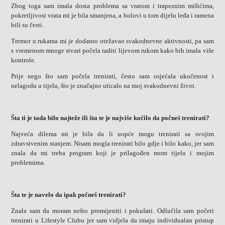
Zbog toga sam imala dosta problema sa vratom i trapeznim mišićima,
pokretljivost vrata mi je bila smanjena, a bolovi u tom dijelu leđa i ramena
bili su česti.
Tremor u rukama mi je dodatno otežavao svakodnevne aktivnosti, pa sam
s vremenom mnoge stvari počela raditi lijevom rukom kako bih imala više
kontrole.
Prije nego što sam počela trenirati, često sam osjećala ukočenost i
nelagodu u tijelu, što je značajno uticalo na moj svakodnevni život.
Šta ti je tada bilo najteže ili šta te je najviše kočilo da počneš trenirati?
Najveća dilema mi je bila da li uopće mogu trenirati sa svojim
zdravstvenim stanjem. Nisam mogla trenirati bilo gdje i bilo kako, jer sam
znala da mi treba program koji je prilagođen mom tijelu i mojim
problemima.
Šta te je navelo da ipak počneš trenirati?
Znala sam da moram nešto promijeniti i pokušati. Odlučila sam početi
trenirati u Lifestyle Clubu jer sam vidjela da imaju individualan pristup