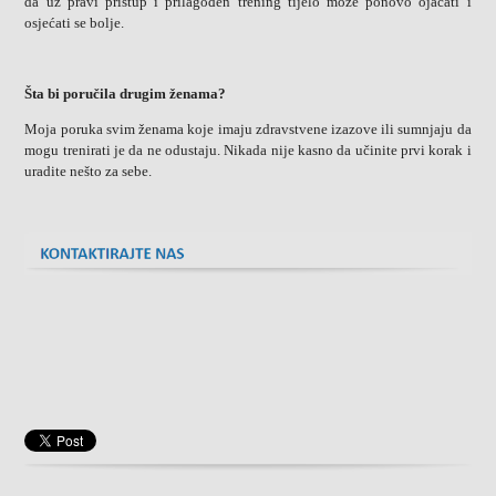
da uz pravi pristup i prilagođen trening tijelo može ponovo ojačati i
osjećati se bolje.
Šta bi poručila drugim ženama?
Moja poruka svim ženama koje imaju zdravstvene izazove ili sumnjaju da
mogu trenirati je da ne odustaju. Nikada nije kasno da učinite prvi korak i
uradite nešto za sebe.