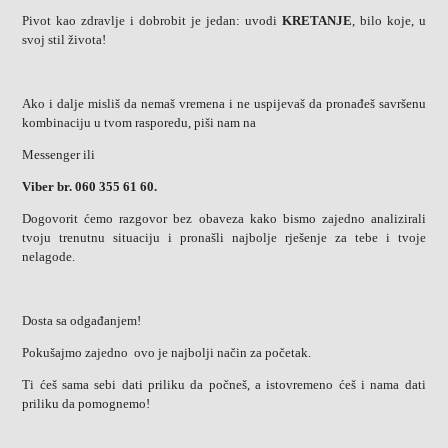
Pivot kao zdravlje i dobrobit je jedan: uvodi
KRETANJE
, bilo koje, u
svoj stil života!
Ako i dalje misliš da nemaš vremena i ne uspijevaš da pronađeš savršenu
kombinaciju u tvom rasporedu, piši nam na
Messenger ili
Viber br. 060 355 61 60.
Dogovorit ćemo razgovor bez obaveza kako bismo zajedno analizirali
tvoju trenutnu situaciju i pronašli najbolje rješenje za tebe i tvoje
nelagode.
Dosta sa odgađanjem!
Pokušajmo zajedno ovo je najbolji način za početak.
Ti ćeš sama sebi dati priliku da počneš, a istovremeno ćeš i nama dati
priliku da pomognemo!