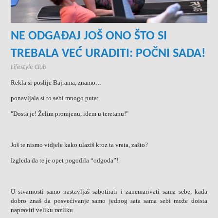
NE ODGAĐAJ JOŠ ONO ŠTO SI
TREBALA VEĆ URADITI: POČNI SADA!
Lifestyle Club
Rekla si poslije Bajrama, znamo…
ponavljala si to sebi mnogo puta:
"Dosta je! Želim promjenu, idem u teretanu!"
Još te nismo vidjele kako ulaziš kroz ta vrata, zašto?
Izgleda da te je opet pogodila “odgoda”!
U stvarnosti samo nastavljaš sabotirati i zanemarivati sama sebe, kada
dobro znaš da posvećivanje samo jednog sata sama sebi može doista
napraviti veliku razliku.