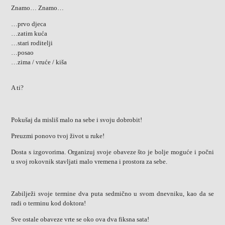
Znamo… Znamo…
…prvo djeca
…zatim kuća
…stari roditelji
…posao
…zima / vruće / kiša
A ti?
Pokušaj da misliš malo na sebe i svoju dobrobit!
Preuzmi ponovo tvoj život u ruke!
Dosta s izgovorima. Organizuj svoje obaveze što je bolje moguće i počni
u svoj rokovnik stavljati malo vremena i prostora za sebe.
Zabilježi svoje termine dva puta sedmično u svom dnevniku, kao da se
radi o terminu kod doktora!
Sve ostale obaveze vrte se oko ova dva fiksna sata!