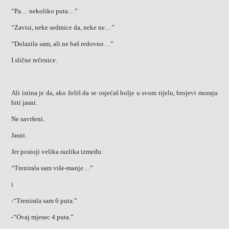
“Pa… nekoliko puta…”
“Zavisi, neke sedmice da, neke ne…”
“Dolazila sam, ali ne baš redovno…”
I slične rečenice.
Ali istina je da, ako želiš da se osjećaš bolje u svom tijelu, brojevi moraju
biti jasni.
Ne savršeni.
Jasni.
Jer postoji velika razlika između:
“Trenirala sam više-manje…”
i
-“Trenirala sam 6 puta.”
-“Ovaj mjesec 4 puta.”