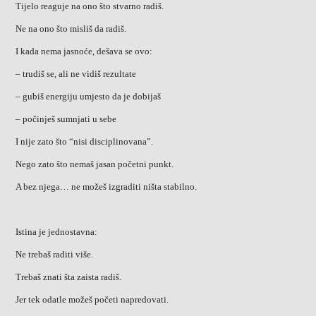
Tijelo reaguje na ono što stvarno radiš.
Ne na ono što misliš da radiš.
I kada nema jasnoće, dešava se ovo:
– trudiš se, ali ne vidiš rezultate
– gubiš energiju umjesto da je dobijaš
– počinješ sumnjati u sebe
I nije zato što “nisi disciplinovana”.
Nego zato što nemaš jasan početni punkt.
A bez njega… ne možeš izgraditi ništa stabilno.
Istina je jednostavna:
Ne trebaš raditi više.
Trebaš znati šta zaista radiš.
Jer tek odatle možeš početi napredovati.