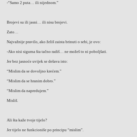
-“Samo 2 puta… ili nijednom.”
Brojevi su ili jasni… ili nisu brojevi.
Zato…
Najvažnije pravilo, ako želiš zaista brinuti o sebi, je ovo:
-Ako nisi sigurna šta tačno radiš… ne možeš to ni poboljšati.
Jer bez jasnoće uvijek se dešava isto:
“Mislim da se dovoljno krećem.”
“Mislim da se hranim dobro.”
“Mislim da napredujem.”
Misliš.
Ali šta kaže tvoje tijelo?
Jer tijelo ne funkcioniše po principu “mislim”.