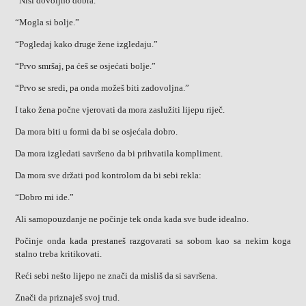
“Nisi dovoljno dobra.”
“Mogla si bolje.”
“Pogledaj kako druge žene izgledaju.”
“Prvo smršaj, pa ćeš se osjećati bolje.”
“Prvo se sredi, pa onda možeš biti zadovoljna.”
I tako žena počne vjerovati da mora zaslužiti lijepu riječ.
Da mora biti u formi da bi se osjećala dobro.
Da mora izgledati savršeno da bi prihvatila kompliment.
Da mora sve držati pod kontrolom da bi sebi rekla:
“Dobro mi ide.”
Ali samopouzdanje ne počinje tek onda kada sve bude idealno.
Počinje onda kada prestaneš razgovarati sa sobom kao sa nekim koga
stalno treba kritikovati.
Reći sebi nešto lijepo ne znači da misliš da si savršena.
Znači da priznaješ svoj trud.