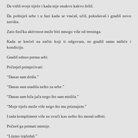
Da vidiš svoje tijelo i kada nije onakvo kakvo želiš.
Da poštuješ sebe i u fazi kada se vraćaš, učiš, pokušavaš i gradiš novu
naviku.
Zato fizička aktivnost može biti mnogo više od treninga.
Kada se krećeš na način koji ti odgovara, ne gradiš samo mišiće i
kondiciju.
Gradiš odnos prema sebi.
Počinješ primjećivati:
“Danas sam došla.”
“Danas sam uradila nešto za sebe.”
“Danas sam bila jača nego što sam mislila.”
“Moje tijelo može više nego što mu priznajem.”
I tada kompliment više ne zvuči kao nešto što moraš odbiti.
Počneš ga primati mirnije.
“Lijepo izgledaš.”