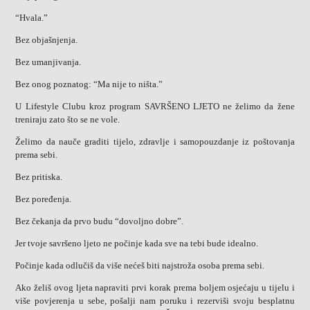
“Hvala.”
Bez objašnjenja.
Bez umanjivanja.
Bez onog poznatog: “Ma nije to ništa.”
U Lifestyle Clubu kroz program SAVRŠENO LJETO ne želimo da žene
treniraju zato što se ne vole.
Želimo da nauče graditi tijelo, zdravlje i samopouzdanje iz poštovanja
prema sebi.
Bez pritiska.
Bez poređenja.
Bez čekanja da prvo budu “dovoljno dobre”.
Jer tvoje savršeno ljeto ne počinje kada sve na tebi bude idealno.
Počinje kada odlučiš da više nećeš biti najstroža osoba prema sebi.
Ako želiš ovog ljeta napraviti prvi korak prema boljem osjećaju u tijelu i
više povjerenja u sebe, pošalji nam poruku i rezerviši svoju besplatnu