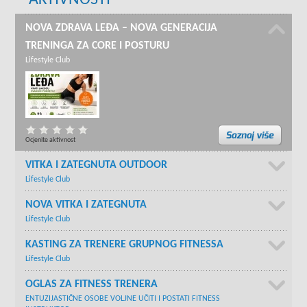
AKTIVNOSTI
NOVA ZDRAVA LEĐA – NOVA GENERACIJA
TRENINGA ZA CORE I POSTURU
Lifestyle Club
Ocjenite aktivnost
VITKA I ZATEGNUTA OUTDOOR
Lifestyle Club
NOVA VITKA I ZATEGNUTA
Lifestyle Club
KASTING ZA TRENERE GRUPNOG FITNESSA
Lifestyle Club
OGLAS ZA FITNESS TRENERA
ENTUZIJASTIČNE OSOBE VOLJNE UČITI I POSTATI FITNESS