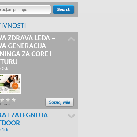
TIVNOSTI
A ZDRAVA LEĐA –
A GENERACIJA
NINGA ZA CORE I
STURU
e Club
aktivnost
KA I ZATEGNUTA
TDOOR
e Club