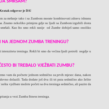
 DA SMRŠAM?
Kratak odgovor je DA!
om za mršanje tako i sa Zumbom morate kombinovati zdravu ishranu
ma. Znamo nekoliko primjera gdje su ljudi sa Zumbom izgubili dosta
 smršali. Kao što smo rekli ranije od Zumbe dobiješ samo onoliko
ŠI NA JEDNOM ZUMBA TRENINGU?
ni intenziteta treninga. Rekli bi smo da većina ljudi potroši negdje u
.
ČESTO BI TREBALO VJEŽBATI ZUMBU?
ažemo vam da počnete jednom sedmično za prvih mjesec dana, nakon
redovno dolazili. Tada dodate još dva ili tri puta sedmično ako želite
ć nešta vježbate možete početi sa dva treninga sedmično, ali pazite da
pitanja u vezi Zumba fitness treninga.