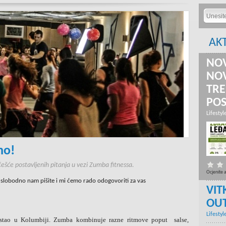
AK
NOV
NOV
TRE
PO
Lifestyl
mo!
šće postavljenih pitanja u vezi Zumba fitnessa.
Ocjenite 
u slobodno nam pišite i mi ćemo rado odogovoriti za vas
VIT
OU
Lifestyl
nastao u Kolumbiji. Zumba kombinuje razne ritmove poput salse,