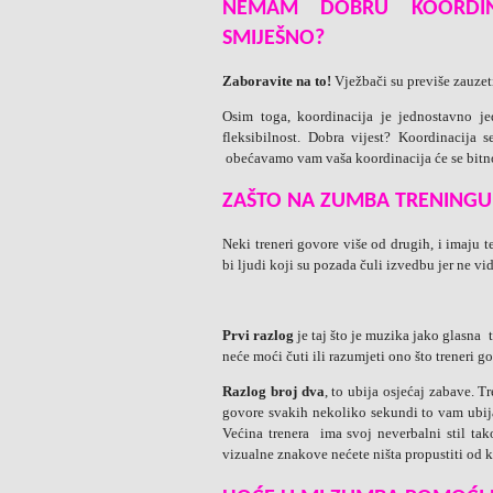
NEMAM DOBRU KOORDINA
SMIJEŠNO?
Zaboravite na to!
Vježbači su previše zauzeti
Osim toga, koordinacija je jednostavno j
fleksibilnost. Dobra vijest? Koordinacija
obećavamo vam vaša koordinacija će se bitno
ZAŠTO NA ZUMBA TRENINGU
Neki treneri govore više od drugih, i imaju t
bi ljudi koji su pozada čuli izvedbu jer ne v
Prvi razlog
je taj što je muzika jako glasn
neće moći čuti ili razumjeti ono što treneri 
Razlog broj dva
, to ubija osjećaj zabave. T
govore svakih nekoliko sekundi to vam ubij
Većina trenera ima svoj neverbalni stil ta
vizualne znakove nećete ništa propustiti od 