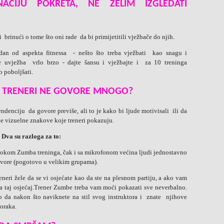
CIJU POKRETA, NE ŽELIM IZGLEDATI
 brinući o tome što oni rade da bi primijetitili vježbače do njih.
edan od aspekta fitnessa - nešto što treba vježbati kao snagu i
 se uvježba vrlo brzo - dajte šansu i vježbajte i za 10 treninga
 poboljšati.
 TRENERI NE GOVORE MNOGO?
endenciju da govore previše, ali to je kako bi ljude motivisali ili da
ide vizuelne znakove koje treneri pokazuju.
Dva su razloga za to:
a tokom Zumba treninga, čak i sa mikrofonom većina ljudi jednostavno
govore (pogotovo u velikim grupama).
reneri žele da se vi osjećate kao da ste na plesnom partiju, a ako vam
a taj osjećaj.Trener Zumbe treba vam moći pokazati sve neverbalno.
ko da nakon što naviknete na stil svog instruktora i znate njihove
koraka.