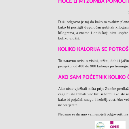
HOĆE LI MI ZUMBA POMOĆI
Duži odgovor je taj da kako sa svakim plan
kako bi postigli dugoročan gubitak kilogra
kilograma, a znamo i onih koji nisu uopšte
koliko uložiš.
KOLIKO KALORIJA SE POTRO
To naravno ovisi o visini, težini, dobi i jači
prosjeku od 400 do 900 kalorija po treningu
AKO SAM POČETNIK KOLIKO 
Ako niste vježbali ništa prije Zumbe predl
čega bi ste trebali već biti u formi ako ste 
kako bi pojačali snagu i izdržljivost. Ako ve
ne pretjerate.
Nadamo se da smo vam uspjeli odgovoriti na 