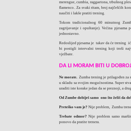
merengue, cumbia, raggaetona, trbušnog plesa
flamenco.. Za svaki ritam, broj najčešćih kor
naučiti i lakše pratiti trening.
Tokom tradicionalnog 60 minutnog Zumba
zagrijavanje i opuštanje). Većina pjesama p
jednostavno.
Redoslijed pjesama je takav da će trening i
bi postigli intervalni trening koji troši na
vježbate.
DA LI MORAM BITI U DOBRO
Ne morate.
Zumba trening je prilagođen za sv
u skladu sa svojim mogućnostima. Super stva
uraditi iste korake jedan da se preznoji, a dru
Od Zumbe dobiješ samo ono što želiš da dob
Preteško vam je?
Nije problem, Zumba trene
Trebate odmor?
Nije problem samo maršira
ponovo da pratite trenera.