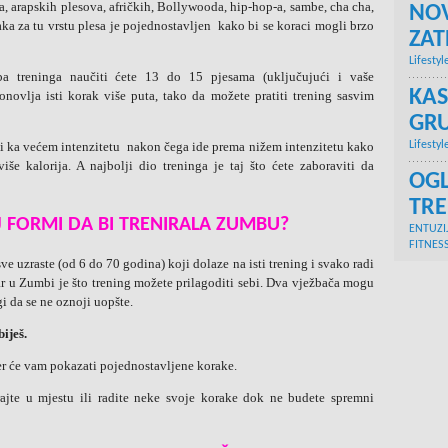
, arapskih plesova, afričkih, Bollywooda, hip-hop-a, sambe, cha cha,
NOV
aka za tu vrstu plesa je pojednostavljen kako bi se koraci mogli brzo
ZA
Lifestyl
 treninga naučiti ćete 13 do 15 pjesama (uključujući i vaše
KAS
onovlja isti korak više puta, tako da možete pratiti trening sasvim
GRU
Lifestyl
ći ka većem intenzitetu nakon čega ide prema nižem intenzitetu kako
jviše kalorija. A najbolji dio treninga je taj što ćete zaboraviti da
OGL
TR
J FORMI DA BI TRENIRALA ZUMBU?
ENTUZI
FITNES
e uzraste (od 6 do 70 godina) koji dolaze na isti trening i svako radi
r u Zumbi je što trening možete prilagoditi sebi. Dva vježbača mogu
gi da se ne oznoji uopšte.
iješ.
r će vam pokazati pojednostavljene korake.
jte u mjestu ili radite neke svoje korake dok ne budete spremni