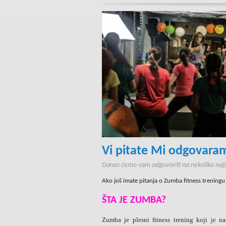
Vi pitate Mi odgovara
Danas ćemo vam odgovoriti na nekoliko najče
Ako još imate pitanja o Zumba fitness trening
ŠTA JE ZUMBA?
Zumba je plesni fitness trening koji je 