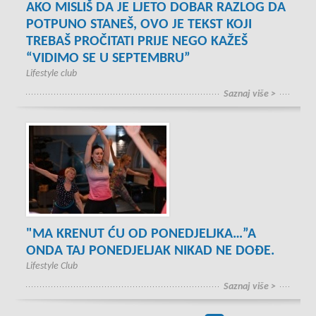
AKO MISLIŠ DA JE LJETO DOBAR RAZLOG DA
POTPUNO STANEŠ, OVO JE TEKST KOJI
TREBAŠ PROČITATI PRIJE NEGO KAŽEŠ
“VIDIMO SE U SEPTEMBRU”
Lifestyle club
Saznaj više >
"MA KRENUT ĆU OD PONEDJELJKA…”A
ONDA TAJ PONEDJELJAK NIKAD NE DOĐE.
Lifestyle Club
Saznaj više >