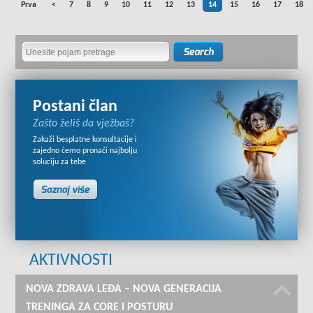
Prva
<
7
8
9
10
11
12
13
14
15
16
17
18
Postani član
Zašto želiš da vježbaš?
Zakaži besplatne konsultacije i
zajedno ćemo pronaći najbolju
soluciju za tebe
AKTIVNOSTI
NOVA ZDRAVA LEĐA – NOVA GENERACIJA
TRENINGA ZA CORE I POSTURU