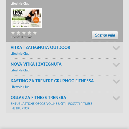
Lifestyle Club
Ocjenite aktivnost
VITKA I ZATEGNUTA OUTDOOR
Lifestyle Club
NOVA VITKA I ZATEGNUTA
Lifestyle Club
KASTING ZA TRENERE GRUPNOG FITNESSA
Lifestyle Club
OGLAS ZA FITNESS TRENERA
ENTUZIJASTIČNE OSOBE VOLJNE UČITI I POSTATI FITNESS
INSTRUKTOR