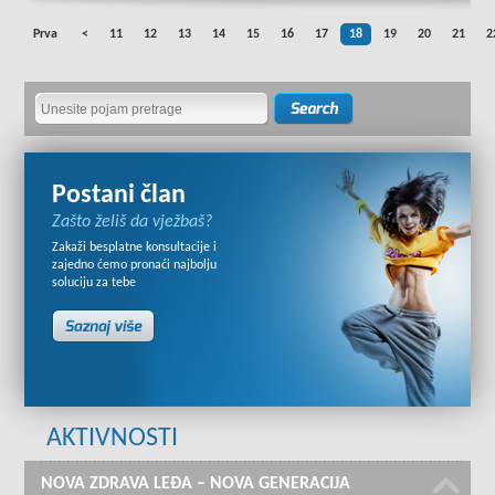
Prva
<
11
12
13
14
15
16
17
18
19
20
21
2
Postani član
Zašto želiš da vježbaš?
Zakaži besplatne konsultacije i
zajedno ćemo pronaći najbolju
soluciju za tebe
AKTIVNOSTI
NOVA ZDRAVA LEĐA – NOVA GENERACIJA