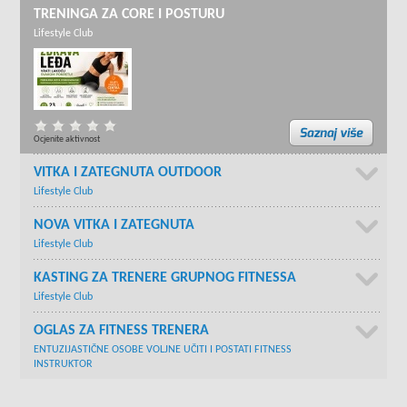
TRENINGA ZA CORE I POSTURU
Lifestyle Club
Ocjenite aktivnost
VITKA I ZATEGNUTA OUTDOOR
Lifestyle Club
NOVA VITKA I ZATEGNUTA
Lifestyle Club
KASTING ZA TRENERE GRUPNOG FITNESSA
Lifestyle Club
OGLAS ZA FITNESS TRENERA
ENTUZIJASTIČNE OSOBE VOLJNE UČITI I POSTATI FITNESS
INSTRUKTOR