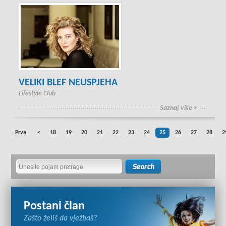
VELIKI BLEF NEUSPJEHA
Lifestyle Club
Saznaj više >
Prva
<
18
19
20
21
22
23
24
25
26
27
28
2
Postani član
Zašto želiš da vježbaš?