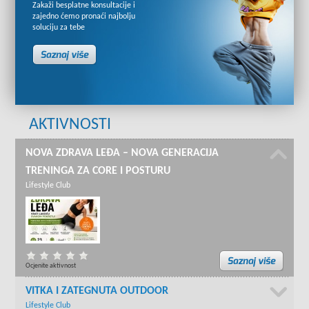
Zakaži besplatne konsultacije i
zajedno ćemo pronaći najbolju
soluciju za tebe
AKTIVNOSTI
NOVA ZDRAVA LEĐA – NOVA GENERACIJA
TRENINGA ZA CORE I POSTURU
Lifestyle Club
Ocjenite aktivnost
VITKA I ZATEGNUTA OUTDOOR
Lifestyle Club