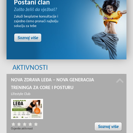
Postani član
Zašto želiš da vježbaš?
Zakaži besplatne konsultacije i
zajedno ćemo pronaći najbolju
soluciju za tebe
AKTIVNOSTI
NOVA ZDRAVA LEĐA – NOVA GENERACIJA
TRENINGA ZA CORE I POSTURU
Lifestyle Club
Ocjenite aktivnost