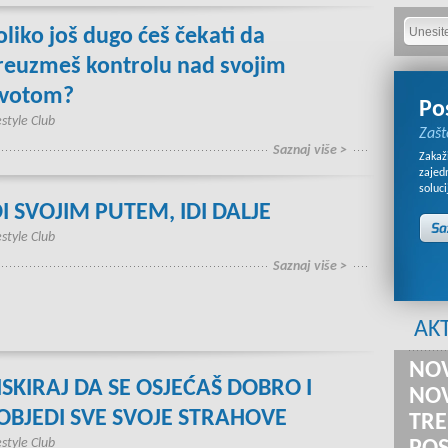
oliko još dugo ćeš čekati da
reuzmeš kontrolu nad svojim
ivotom?
Po
estyle Club
Zašt
Saznaj više >
Zakaži
zajed
soluci
DI SVOJIM PUTEM, IDI DALJE
estyle Club
Saznaj više >
AK
NOV
ISKIRAJ DA SE OSJEĆAŠ DOBRO I
NOV
OBJEDI SVE SVOJE STRAHOVE
TRE
estyle Club