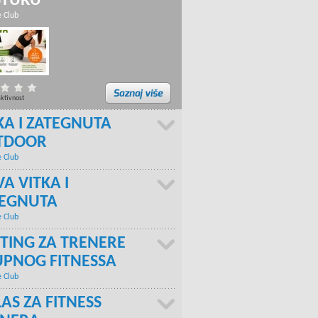
STURU
e Club
aktivnost
KA I ZATEGNUTA
TDOOR
e Club
A VITKA I
TEGNUTA
e Club
TING ZA TRENERE
PNOG FITNESSA
e Club
AS ZA FITNESS