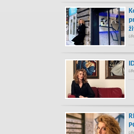
K
p
ž
Lif
I
Lif
R
P
Lif