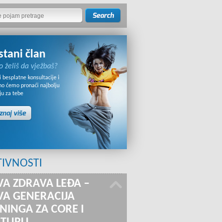
stani član
o želiš da vježbaš?
 besplatne konsultacije i
no ćemo pronaći najbolju
ju za tebe
TIVNOSTI
A ZDRAVA LEĐA –
A GENERACIJA
NINGA ZA CORE I