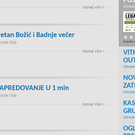
PO
Lifestyl
Saznaj više >
retan Božić i Badnje večer
Ocjenite 
estyle Club
Saznaj više >
VIT
OU
Lifestyl
NOV
ZA
APREDOVANJE U 1 min
Lifestyl
estyle Club
KAS
Saznaj više >
GRU
Lifestyl
OGL