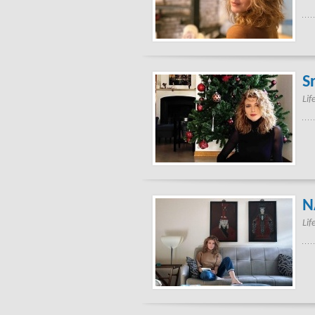
S
Lif
N
Lif