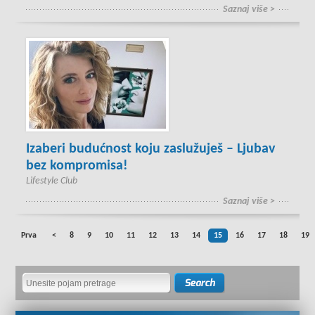
Saznaj više >
Izaberi budućnost koju zaslužuješ – Ljubav
bez kompromisa!
Lifestyle Club
Saznaj više >
Prva
<
8
9
10
11
12
13
14
15
16
17
18
19