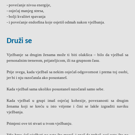
- povećanje nivoa energije,
- osjećaj manjeg stresa,
- bolji kvalitet spavanja
- i povećanje endorfina koje osjetiš odmah nakon vježbanja.
Druži se
Vježbanje sa drugim ženama može ti biti olakšica – bilo da vježbaš sa
personalnim trenerom, prijateljicom, ili na grupnom času.
Prije svega, kada vježbaš sa nekim osjećaš odgovornost i prema toj osobi,
jer bi i nju razočarala ako posustaneš.
Kada vježbaš sama ukoliko posustaneš razočaraš samo sebe.
Kada vježbaš u grupi imaš osjećaj kohezije, povezanosti sa drugim
ženama koji se kreću u isto vrijeme i čini se lakše izgraditi naviku
vježbanja.
Primjeni ove tri stvari u tvom vježbanju.
Vrlo brzo ćeš vježbati ne zato što moraš, i znaš da trebaš, već zato što ne