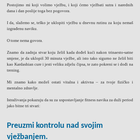
Postojimo mi koji volimo vježbu, i koji ćemo vježbati sutra i narednih
dana i dan poslije toga bez pogovora.
I da, slažemo se, teško je uklopiti vježbu u dnevnu rutinu za koju nemaš
izgrađenu naviku.
O tome nema govora.
Znamo da zadnja stvar koju želiš kada dođeš kući nakon trinaesto-satne
smjene, je da uklopiš 30 minuta vježbe, ali isto tako sigurno
ne želiš biti
kao Kardashian cure i jesti veliku zdjelu čipsa, te zato pokreni se i dođi na
trening.
Mi znamo kako možeš ostati vitalna i aktivna
– za tvoje fizičko i
mentalno zdravlje.
Istraživanja pokazuju da su za uspostavljanje fitness navika za duži period
jako bitne tri stvari:
Preuzmi kontrolu nad svojim
vježbanjem.