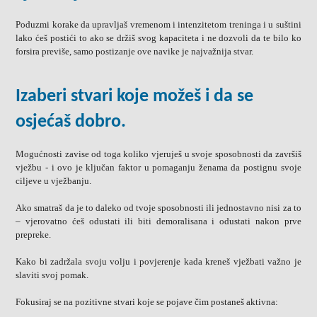
Poduzmi korake da upravljaš vremenom i intenzitetom treninga i u suštini
lako ćeš postići to ako se držiš svog kapaciteta i ne dozvoli da te bilo ko
forsira previše, samo postizanje ove navike je najvažnija stvar.
Izaberi stvari koje možeš i da se
osjećaš dobro.
Mogućnosti zavise od toga koliko vjeruješ u svoje sposobnosti da završiš
vježbu - i ovo je ključan faktor u pomaganju ženama da postignu svoje
ciljeve u vježbanju.
Ako smatraš da je to daleko od tvoje sposobnosti ili jednostavno nisi za to
– vjerovatno ćeš odustati ili biti demoralisana i odustati nakon prve
prepreke.
Kako bi zadržala svoju volju i povjerenje kada kreneš vježbati važno je
slaviti svoj pomak.
Fokusiraj se na pozitivne stvari koje se pojave čim postaneš aktivna: