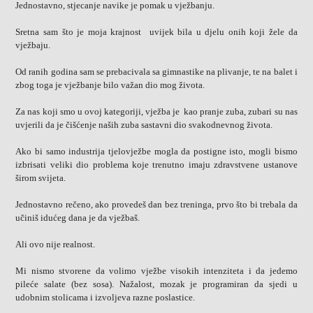
Jednostavno, stjecanje navike je pomak u vježbanju.
Sretna sam što je moja krajnost uvijek bila u djelu onih koji žele da
vježbaju.
Od ranih godina sam se prebacivala sa gimnastike na plivanje, te na balet i
zbog toga je vježbanje bilo važan dio mog života.
Za nas koji smo u ovoj kategoriji, vježba je kao pranje zuba, zubari su nas
uvjerili da je čišćenje naših zuba sastavni dio svakodnevnog života.
Ako bi samo industrija tjelovježbe mogla da postigne isto, mogli bismo
izbrisati veliki dio problema koje trenutno imaju zdravstvene ustanove
širom svijeta.
Jednostavno rečeno, ako provedeš dan bez treninga, prvo što bi trebala da
učiniš idućeg dana je da vježbaš.
Ali ovo nije realnost.
Mi nismo stvorene da volimo vježbe visokih intenziteta i da jedemo
pileće salate (bez sosa). Nažalost, mozak je programiran da sjedi u
udobnim stolicama i izvoljeva razne poslastice.