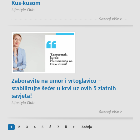
Kus-kusom
Lifestyle Club
Saznaj više >
Zaboravite na umor i vrtoglavicu –
stabilizujte šećer u krvi uz ovih 5 zlatnih
savjeta!
Lifestyle Club
Saznaj više >
1
2
3
4
5
6
7
8
>
Zadnja