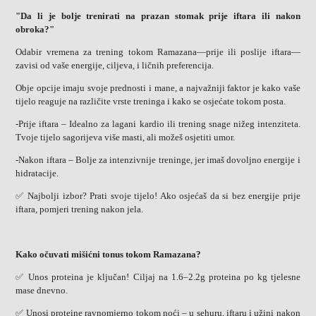
"Da li je bolje trenirati na prazan stomak prije iftara ili nakon
obroka?"
Odabir vremena za trening tokom Ramazana—prije ili poslije iftara—
zavisi od vaše energije, ciljeva, i ličnih preferencija.
Obje opcije imaju svoje prednosti i mane, a najvažniji faktor je kako vaše
tijelo reaguje na različite vrste treninga i kako se osjećate tokom posta.
-Prije iftara – Idealno za lagani kardio ili trening snage nižeg intenziteta.
Tvoje tijelo sagorijeva više masti, ali možeš osjetiti umor.
-Nakon iftara – Bolje za intenzivnije treninge, jer imaš dovoljno energije i
hidratacije.
✅ Najbolji izbor? Prati svoje tijelo! Ako osjećaš da si bez energije prije
iftara, pomjeri trening nakon jela.
Kako očuvati mišićni tonus tokom Ramazana?
✅ Unos proteina je ključan! Ciljaj na 1.6–2.2g proteina po kg tjelesne
mase dnevno.
✅ Unosi proteine ravnomjerno tokom noći – u sehuru, iftaru i užini nakon