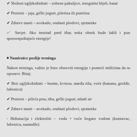
✔ Složeni ugljikohidrati – zobene pahuljice, integralni hljeb, batat
✔ Proteini – jaja, grčki jogurt, piletina ili puretina
✔ Zdrave masti – avokado, orašasti plodovi, sjemenke
✅ Savjet: Ako treniraš pred iftar, neka obrok bude lakši i pun
sporootpuštajuće energije!
◾
Namirnice poslije treninga
Nakon treninga, važno je brzo obnoviti energiju i pomoći mišićima da se
oporave. Biraj:
✔ Brzi ugljikohidrati – hurme, kvinoa, smeđa riža, voće (banana, grožđe,
lubenica)
✔ Proteini – pileća prsa, riba, grčki jogurt, mladi sir
✔ Zdrave masti – avokado, orašasti plodovi, sjemenke
- Hidratacija i elektroliti – voda + voće bogato vodom (krastavac,
lubenica, narandže)