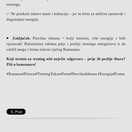
treninga.
✅ Ne preskači zdrave masti i hidraciju – jer su bitni za mišićni oporavak i
dugotrajnu energiju.
◾
Zaključak:
Pravilna ishrana = bolji treninzi, više energije i brži
oporavak! Balansirana ishrana prije i poslije treninga omogućava ti da
održiš snagu i formu tokom cijelog Ramazana.
Koji termin za trening tebi najviše odgovara – prije ili poslije iftara?
Piši u komentaru!
#RamazanIFitness#TreningTokomPosta#PravilnaIshrana #EnergijaIForma