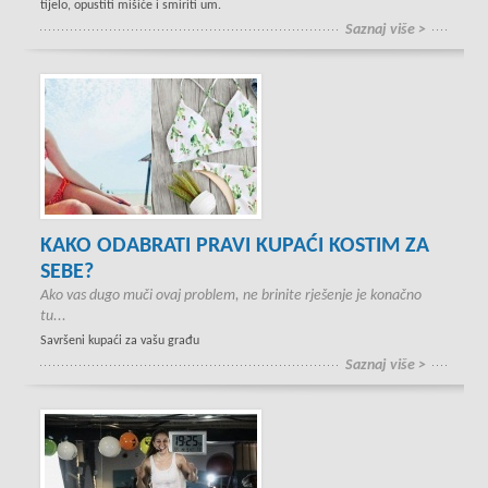
tijelo, opustiti mišiće i smiriti um.
Saznaj više >
KAKO ODABRATI PRAVI KUPAĆI KOSTIM ZA
SEBE?
Ako vas dugo muči ovaj problem, ne brinite rješenje je konačno
tu...
Savršeni kupaći za vašu građu
Saznaj više >