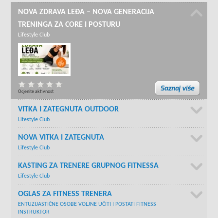
NOVA ZDRAVA LEĐA – NOVA GENERACIJA
TRENINGA ZA CORE I POSTURU
Lifestyle Club
Ocjenite aktivnost
VITKA I ZATEGNUTA OUTDOOR
Lifestyle Club
NOVA VITKA I ZATEGNUTA
Lifestyle Club
KASTING ZA TRENERE GRUPNOG FITNESSA
Lifestyle Club
OGLAS ZA FITNESS TRENERA
ENTUZIJASTIČNE OSOBE VOLJNE UČITI I POSTATI FITNESS
INSTRUKTOR