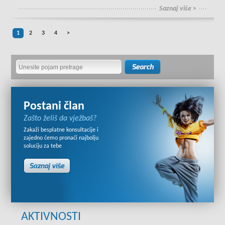
Saznaj više >
1
2
3
4
>
Postani član
Zašto želiš da vježbaš?
Zakaži besplatne konsultacije i
zajedno ćemo pronaći najbolju
soluciju za tebe
AKTIVNOSTI