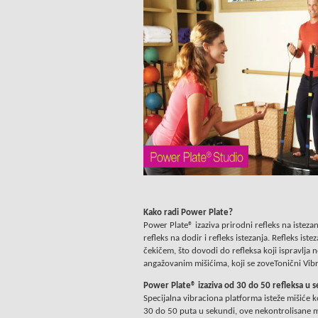
Kako radi Power Plate?
Power Plate® izaziva prirodni refleks na isteza
refleks na dodir i refleks istezanja. Refleks ist
čekičem, što dovodi do refleksa koji ispravlja 
angažovanim mišićima, koji se zoveTonični Vibr
Power Plate® izaziva od 30 do 50 refleksa u 
Specijalna vibraciona platforma isteže mišiće ko
30 do 50 puta u sekundi, ove nekontrolisane m