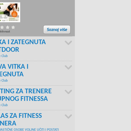
aktivnost
KA I ZATEGNUTA
TDOOR
e Club
A VITKA I
TEGNUTA
e Club
TING ZA TRENERE
PNOG FITNESSA
e Club
AS ZA FITNESS
ENERA
JASTIČNE OSOBE VOLJNE UČITI I POSTATI