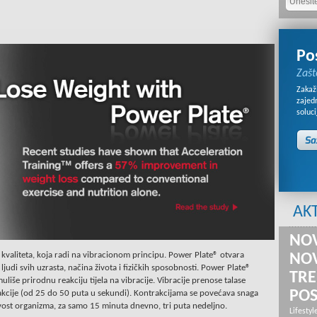
Po
Zašt
Zakaži
zajed
soluci
AK
NOV
kvaliteta, koja radi na vibracionom principu. Power Plate® otvara
NOV
ljudi svih uzrasta, načina života i fizičkih sposobnosti. Power Plate®
TRE
imuliše prirodnu reakciju tijela na vibracije. Vibracije prenose talase
PO
trakcije (od 25 do 50 puta u sekundi). Kontrakcijama se povećava snaga
ljivost organizma, za samo 15 minuta dnevno, tri puta nedeljno.
Lifestyl