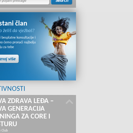
stani član
o želiš da vježbaš?
 besplatne konsultacije i
no ćemo pronaći najbolju
ju za tebe
TIVNOSTI
A ZDRAVA LEĐA –
A GENERACIJA
NINGA ZA CORE I
STURU
e Club