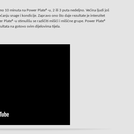
amo 10 minuta na Power Plate®-u, 2 ili 3 puta nedeljno. Većina ljudi još
anju snage i kondicije. Zapravo ono što daje rezultate je intenzitet
r Plate®-u stimulišu se različiti mišići i mišićne grupe. Power Plate®
ltata na gotovo svim dijelovima tijela.