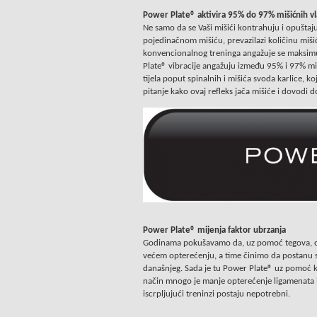
Power Plate® aktivira 95% do 97% mišićnih v
Ne samo da se Vaši mišići kontrahuju i opušta
pojedinačnom mišiću, prevazilazi količinu mišić
konvencionalnog treninga angažuje se maksi
Plate® vibracije angažuju između 95% i 97% miši
tijela poput spinalnih i mišića svoda karlice, ko
pitanje kako ovaj refleks jača mišiće i dovodi d
Power Plate® mijenja faktor ubrzanja
Godinama pokušavamo da, uz pomoć tegova, oj
većem opterećenju, a time činimo da postanu sna
današnjeg. Sada je tu Power Plate® uz pomoć 
način mnogo je manje opterećenje ligamenata i 
iscrpljujući treninzi postaju nepotrebni.