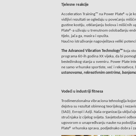
Tjelesne reakcije
Acceleration Training™ na Power Plate®-u je ko
vidljivi rezultati se ogledaju u povećanju mišićn
gustine kostiju, otklanjanju bolova i mišićnih u
Plate®-a uživaju u trenutnom oslobađanju end
tijelo, jača ga, masira i opušta.
Naučno istraživanje nagovještava veliki potenci
The Advanced Vibration Technology™
koja sto
programa 60-ih godina XX vijeka, da bi pomogl
bestežinskog stanja u svemiru. Power Plate Inte
ne samo vrhunske sportiste, već i rekreativce, lj
ustanovama, rekreativnim centrima, banjama i
Vodeći u industriji fitnesa
Trodimenzionalna vibraciona tehnologija kojom s
dejstva su rezultat obimnog teorijskog i nezavi
(SAD), Evropi i Aziji. Naša organizacija uključ
stručnjaka iz cijelog svijeta. Savjetodavni odb
ugovorom o unapređivanju nauke na poboljšanju
Plate® vrhunska sprava, podjednako dobra i za