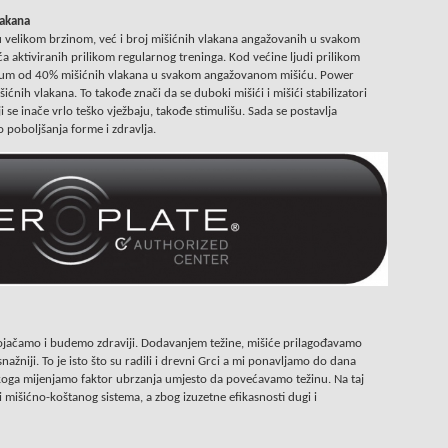
lakana
ju velikom brzinom, već i broj mišićnih vlakana angažovanih u svakom
a aktiviranih prilikom regularnog treninga. Kod većine ljudi prilikom
mum od 40% mišićnih vlakana u svakom angažovanom mišiću. Power
ćnih vlakana. To takođe znači da se duboki mišići i mišići stabilizatori
ji se inače vrlo teško vježbaju, takođe stimulišu. Sada se postavlja
o poboljšanja forme i zdravlja.
ačamo i budemo zdraviji. Dodavanjem težine, mišiće prilagođavamo
žniji. To je isto što su radili i drevni Grci a mi ponavljamo do dana
koga mijenjamo faktor ubrzanja umjesto da povećavamo težinu. Na taj
mišićno-koštanog sistema, a zbog izuzetne efikasnosti dugi i