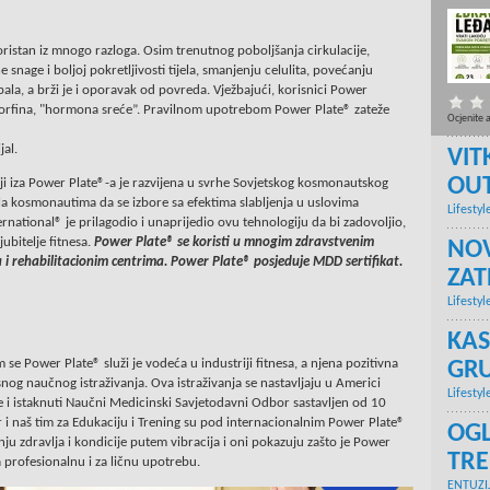
ristan iz mnogo razloga. Osim trenutnog poboljšanja cirkulacije,
e snage i boljoj pokretljivosti tijela, smanjenju celulita, povećanju
pala, a brži je i oporavak od povreda. Vježbajući, korisnici Power
orfina, "hormona sreće”. Pravilnom upotrebom Power Plate® zateže
Ocjenite 
jal.
VIT
OU
ji iza Power Plate®-a je razvijena u svrhe Sovjetskog kosmonautskog
a kosmonautima da se izbore sa efektima slabljenja u uslovima
Lifestyl
rnational® je prilagodio i unaprijedio ovu tehnologiju da bi zadovoljio,
ubitelje fitnesa.
Power Plate® se koristi u mnogim zdravstvenim
NOV
 rehabilitacionim centrima. Power Plate® posjeduje MDD sertifikat.
ZA
Lifestyl
KAS
e Power Plate® služi je vodeća u industriji fitnesa, a njena pozitivna
GRU
snog naučnog istraživanja. Ova istraživanja se nastavljaju u Americi
Lifestyl
uje i istaknuti Naučni Medicinski Savjetodavni Odbor sastavljen od 10
or i naš tim za Edukaciju i Trening su pod internacionalnim Power Plate®
OGL
 zdravlja i kondicije putem vibracija i oni pokazuju zašto je Power
TR
 profesionalnu i za ličnu upotrebu.
ENTUZI