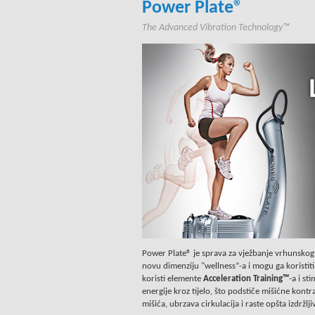
Power Plate®
The Advanced Vibration Technology™
Power Plate® je sprava za vježbanje vrhunskog 
novu dimenziju "wellness”-a i mogu ga koristiti 
koristi elemente
Acceleration Training™
-a i st
energije kroz tijelo, što podstiče mišićne kon
mišića, ubrzava cirkulacija i raste opšta izdrž