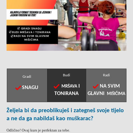
Budi
Radi
Gradi
I
NA SVIM
MRŠAVA
SNAGU
TONIRANA
GLAVNI
MIŠIĆIMA
Željela bi da preoblikuješ i zategneš svoje tijelo
a ne da ga nabildaš kao muškarac?
Odlično! Ovaj kurs je perfektan za tebe.