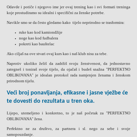
Odavde i potiče i njegovo ime jer ovaj trening kao i svi formati treninga
koje prostudiramo su idealni i specifični za ženske potrebe.
Navikle smo se da često gledamo kako tijelo neprirodno se trasformira:
ruke kao kod kamiondžije
noge kao kod fudbalera
pokreti kao bauštelac
Ako ciljaš na ove stvari ovaj kurs kao i naš klub nisu za tebe.
Naprotiv ukoliko želiš da zadržiš svoju ženstvenost, da jednostavno
zategneš i toniraš svoje tijelo, da ojačaš i budeš snažna "PERFEKTNO
OBLIKOVANA" je idealan protokol rada namjenjen ženama i ženskom
prirodnom tijelu.
Veći broj ponavljanja, efikasne i jasne vježbe će
te dovesti do rezultata u tren oka.
Lijepo, utemeljeno i konkretno, to je naš početak za "PERFEKTNO
OBLIKOVANA" žena.
Perfektno ne za društvo, za partnera i sl. nego za sebe i svoje
samopouzdanje.