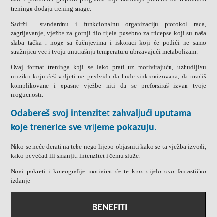
treningu dodaju trening snage.
Sadrži standardnu i funkcionalnu organizaciju protokol rada,
zagrijavanje, vježbe za gornji dio tijela posebno za tricepse koji su naša
slaba tačka i noge sa čučnjevima i iskoraci koji će podići ne samo
stražnjicu već i tvoju unutrašnju temperaturu ubrzavajući metabolizam.
Ovaj format treninga koji se lako prati uz motivirajuću, uzbudljivu
muziku koju ćeš voljeti ne predviđa da bude sinkronizovana, da uradiš
komplikovane i opasne vježbe niti da se preforsiraš izvan tvoje
mogućnosti.
Odabereš svoj intenzitet zahvaljući uputama
koje trenerice sve vrijeme pokazuju.
Niko se neće derati na tebe nego lijepo objasniti kako se ta vježba izvodi,
kako povećati ili smanjiti intenzitet i čemu služe.
Novi pokreti i koreografije motivirat će te kroz cijelo ovo fantastično
izdanje!
BENEFITI