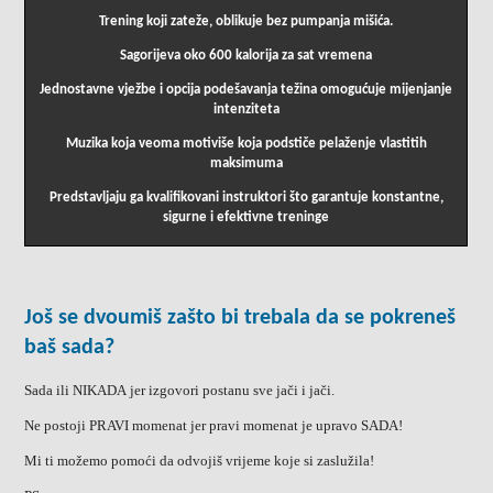
Trening koji zateže, oblikuje bez pumpanja mišića.
Sagorijeva oko 600 kalorija za sat vremena
Jednostavne vježbe i opcija podešavanja težina omogućuje mijenjanje
intenziteta
Muzika koja veoma motiviše koja podstiče pelaženje vlastitih
maksimuma
Predstavljaju ga kvalifikovani instruktori što garantuje konstantne,
sigurne i efektivne treninge
Još se dvoumiš zašto bi trebala da se pokreneš
baš sada?
Sada ili NIKADA jer izgovori postanu sve jači i jači.
Ne postoji PRAVI momenat jer pravi momenat je upravo SADA!
Mi ti možemo pomoći da odvojiš vrijeme koje si zaslužila!