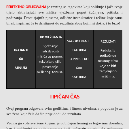
je trening sa tegovima koji oblikuje i jača tvoje
PERFEKTNO OBLIKOVANA
tijelo aktivirajući sve mišiće vježbama poput čučnjeva, pritiska i
podizanja. Deset sjajnih pjesama, odlične instruktorice i težine koje sama
biraš, inspirisat će te da stigneš do rezultata zbog kojih si došla, i to brzo!
TIP VJEŽBANJA
SAGORJEVANJE
REZULTATI
Vježbanje
TRAJANJE
KALORIJA
Redukcija
izdržljivosti
potkožnog
mišića uz pomoć
60
U PROSJEKU
masnog tkiva
rekvizita u cilju
koje će biti
povećanje
MINUTA
600
zamjenjeno
mišićnog tonusa.
mišićima.
KALORIJA
TIPIČAN ČAS
Ovaj program odgovara svim godištima i fitness nivoima, a pogodan je za
sve žene koje žele da što prije dođu do rezultata.
Veoma ga vole sve žene kojima je uobičajen trening sa tegovima dosadan,
kao i poklonici grupnih programa koji uočavaju potrebu da redovnom