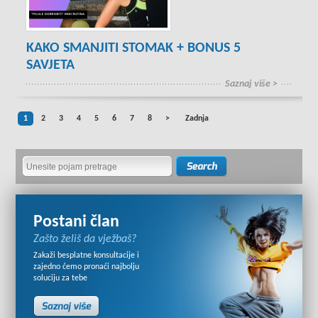
KAKO SMANJITI STOMAK + BONUS 5
SAVJETA
Saznaj više >
1
2
3
4
5
6
7
8
>
Zadnja
Postani član
Zašto želiš da vježbaš?
Zakaži besplatne konsultacije i
zajedno ćemo pronaći najbolju
soluciju za tebe