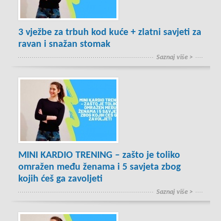
3 vježbe za trbuh kod kuće + zlatni savjeti za
ravan i snažan stomak
Saznaj više >
MINI KARDIO TRENING – zašto je toliko
omražen među ženama i 5 savjeta zbog
kojih ćeš ga zavoljeti
Saznaj više >