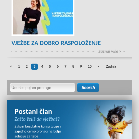
VJEŽBE ZA DOBRO RASPOLOŽENJE
Saznaj više >
<
1
2
3
4
5
6
7
8
9
10
>
Zadnja
Postani član
Zašto želiš da vježbaš?
Zakaži besplatne konsultacije i
zajedno ćemo pronaći najbolju
soluciju za tebe