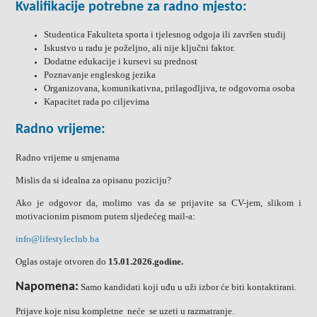
Kvalifikacije potrebne za radno mjesto:
Studentica Fakulteta sporta i tjelesnog odgoja ili završen studij
Iskustvo u radu je poželjno, ali nije ključni faktor.
Dodatne edukacije i kursevi su prednost
Poznavanje engleskog jezika
Organizovana, komunikativna, prilagodljiva, te odgovorna osoba
Kapacitet rada po ciljevima
Radno vrijeme:
Radno vrijeme u smjenama
Mislis da si idealna za opisanu poziciju?
Ako je odgovor da, molimo vas da se prijavite sa CV-jem, slikom i
motivacionim pismom putem sljedećeg mail-a:
info@lifestyleclub.ba
Oglas ostaje otvoren do
15.01.2026.
godine.
Napomena:
Samo kandidati koji uđu u uži izbor će biti kontaktirani.
Prijave koje nisu kompletne
neće se uzeti u razmatranje.