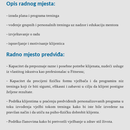
Opis radnog mjesta:
- izrada plana i programa treninga
- vođenje grupnih i personalnih treninga uz nadzor i edukaciju mentora
- izvještavanje o radu
- ispravljanje i motivisanje klijentica
Radno mjesto predviđa:
- Kapacitet da prepoznaje razne i posebne potrebe klijenata, nudeći usluge
iz vlastitog iskustva kao profesionalac u Fitnessu;
- Kapacitet da procijeni fizičku formu vježbača i da programira niz
treninga koji će biti sigurni, efikasni i zabavni u cilju da klijent postigne
željene rezultate.
- Podrška klijentima u praćenju predviđenih personalizovanih programa u
toku izvođenja vježbi tokom treninga kako bi iste bile izvedene na
pravilan način i da utiču na psiho-fizičku dobrobit klijenta.
- Podrška članovima kako bi pretvorili vježbanje u zdrav stil života.