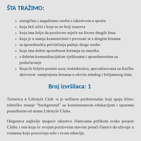
ŠTA TRAŽIMO:
energičnu i angažiranu osobu
s iskustvom u sportu
koja želi učiti i koja se ne boji izazova
koja ima želju da pozitivno utječe na živote drugih žena
koja je u stanju komunicirati i povezati se s drugim ženama
sa sposobnošću privlačenja pažnje druge osobe
koja ima dobru sposobnost kretanja uz muziku
s dobrim komunikacijskim vještinama i sposobnostima za
podučavanje
Koja bi željela postati uzor, instruktorica, specializovana za fizičku
aktivnost namjenjenu ženama u okviru mladog i briljantnog tima.
Broj izvršilaca: 1
Trenerica u Lifestyle Club -u je wellness profesionalac koji spaja lično-
tehničko znanje “background” sa kontinuiranom edukacijom i uputama
ponuđenim od strane Lifestyle Cluba.
Osigurava najbolje moguće iskustvo članicama prilikom svake posjete
Clubu i ona koja će svojim pozitivnim stavom potaći članice da uživaju u
vremenu koje posvećuju sebi i svom zdravlju.