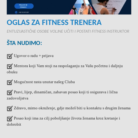
OGLAS ZA FITNESS TRENERA
ENTUZIJASTIČNE OSOBE VOLJNE UČITI I POSTATI FITNESS INSTRUKTOR
ŠTA NUDIMO:
Ugovor o radu + prijava
Mentora koji Vam stoji na raspolaganju za Vašu početnu i daljnju
obuku
Mogućnost rasta unutar našeg Cluba
Pravi, lijep, dinamičan, zabavan posao koji ti osigurava i lična
zadovoljstva
Zdravo, mirno okruženje, gdje možeš biti u kontaktu s drugim ženama
Posao koji ima za cilj poboljšanje života ženama kroz kretanje i
dobrobit