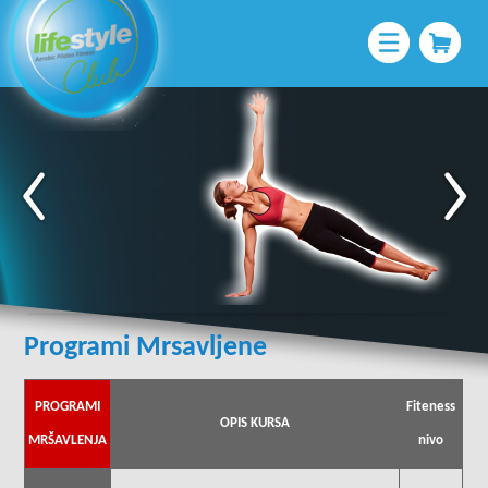
Programi Mrsavljene
PROGRAMI
Fiteness
OPIS KURSA
MRŠAVLENJA
nivo