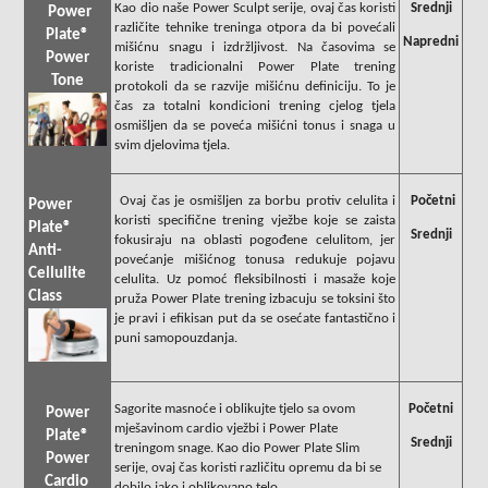
Kao dio naše Power Sculpt serije, ovaj čas koristi
Srednji
Power
različite tehnike treninga otpora da bi povećali
Plate®
Napredni
mišićnu snagu i izdržljivost. Na časovima se
Power
koriste tradicionalni Power Plate trening
Tone
protokoli da se razvije mišićnu definiciju. To je
čas za totalni kondicioni trening cjelog tjela
osmišljen da se poveća mišićni tonus i snaga u
svim djelovima tjela.
Ovaj čas je osmišljen za borbu protiv celulita i
Početni
Power
koristi specifične trening vježbe koje se zaista
Plate®
Srednji
fokusiraju na oblasti pogođene celulitom, jer
Anti-
povećanje mišićnog tonusa redukuje pojavu
Cellulite
celulita. Uz pomoć fleksibilnosti i masaže koje
Class
pruža Power Plate trening izbacuju se toksini što
je pravi i efikisan put da se osećate fantastično i
puni samopouzdanja.
Sagorite masnoće i oblikujte tjelo sa ovom
Početni
Power
mješavinom cardio vježbi i Power Plate
Plate®
Srednji
treningom snage. Kao dio Power Plate Slim
Power
serije, ovaj čas koristi različitu opremu da bi se
Cardio
dobilo jako i oblikovano telo.