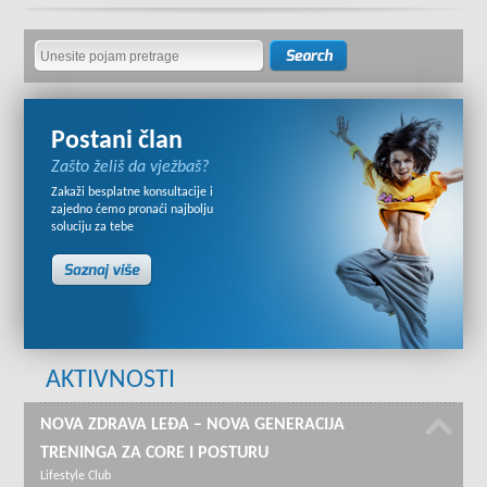
Postani član
Zašto želiš da vježbaš?
Zakaži besplatne konsultacije i
zajedno ćemo pronaći najbolju
soluciju za tebe
AKTIVNOSTI
NOVA ZDRAVA LEĐA – NOVA GENERACIJA
TRENINGA ZA CORE I POSTURU
Lifestyle Club