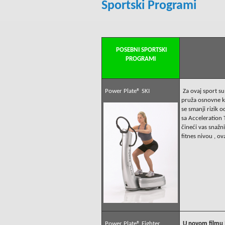
Sportski Programi
POSEBNI SPORTSKI
PROGRAMI
Power Plate® SKI
Za ovaj sport su
pruža osnovne ko
se smanji rizik 
sa Acceleration 
čineći vas snažn
fitnes nivou , o
Power Plate® Fighter
U novom filmu 