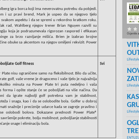
hlberg igra borca koji ima neverovatnu potrebu da pobjedi.
 i uz pravi brend, Mark je uspeo da se njegovo tjelo
 u svakom aspektu i da se spremi u rekordno kratkom roku.
žak rad, Wahlberg njegov trener Brian Nguyen razvili su
tegiju koja je podrazumevala rigorozan raspored i efikasan
Ocjenite 
ninge za brzo razvijanje mišića. Brien je izabrao brojne
čine obuke sa akcentom na njegov omiljeni rekvizit: Power
VIT
OU
Lifestyl
boljšate Golf fitness
Svi
NOV
Plate nisu ograničene samo na fleksibilnost. Bilo da učite,
ZA
rate golf, vaše vreme je dragoceno i vaše tjelo je najvažnija
ekoliko minuta na Power Plate tri puta nedeljno i vaša
Lifestyl
s forma i opšte stanje će se poboljšati na više načina. Da
KAS
mni da igrate najbolji golf potrebna vam je stabilnost,
teža i snaga, kao i da se oslobodite bola. Golfer u dobroj
GRU
mati snažnije i preciznije udarce kada se zagreje pravilno i
Lifestyl
se oslobodi bolova. Dokazane prednosti Power Plate®
savršenije pokrete, bolju mobilnost, poboljšanje stabilnosti
OGL
ećanje snage i eliminaciju bola.
TR
ENTUZI