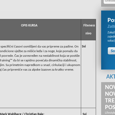
Po
OPIS KURSA
Fiteness
Zašt
Zakaži
nivo
zajed
soluci
 specifični časovi osmišljeni da vas pripreme za padine. On
Svi
ndicione vježbe za mišiće leđa i za noge, koje pomažu da
od povrede. Čas je usresređen na nestabilnost koja se postiže
Training™ da bi se rapidno povećala dinamička stabilnost,
ijim. Sa primetnim napredkom u snazi, cirkulaciji i ukupnom
vaj čas pripremiće vas za alpske izazove za kratko vreme.
AK
NOV
NOV
TRE
PO
Lifestyl
Mark Wahlberg / Christian Bale:
Svi