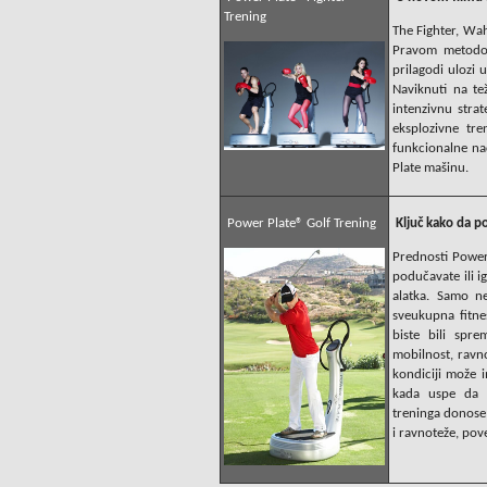
Trening
The Fighter, Wa
Pravom metodom
prilagodi ulozi
Naviknuti na te
intenzivnu stra
eksplozivne tre
funkcionalne na
Plate mašinu.
Power Plate® Golf Trening
Ključ kako da po
Prednosti Power 
podučavate ili ig
alatka. Samo n
sveukupna fitne
biste bili spre
mobilnost, ravno
kondiciji može i
kada uspe da 
treninga donose 
i ravnoteže, pov