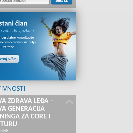
stani član
o želiš da vježbaš?
 besplatne konsultacije i
no ćemo pronaći najbolju
ju za tebe
TIVNOSTI
A ZDRAVA LEĐA –
A GENERACIJA
NINGA ZA CORE I
STURU
e Club