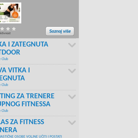
aktivnost
KA I ZATEGNUTA
TDOOR
e Club
A VITKA I
TEGNUTA
e Club
TING ZA TRENERE
PNOG FITNESSA
e Club
AS ZA FITNESS
ENERA
JASTIČNE OSOBE VOLJNE UČITI I POSTATI