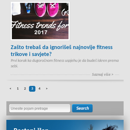
Zašto trebaš da ignorišeš najnovije fitness
trikove i savjete?
Prvi korak ka dugoročnom fitness uspjehu je da budeš iskren prema
sebi.
Saznaj više >
<
1
2
3
4
>