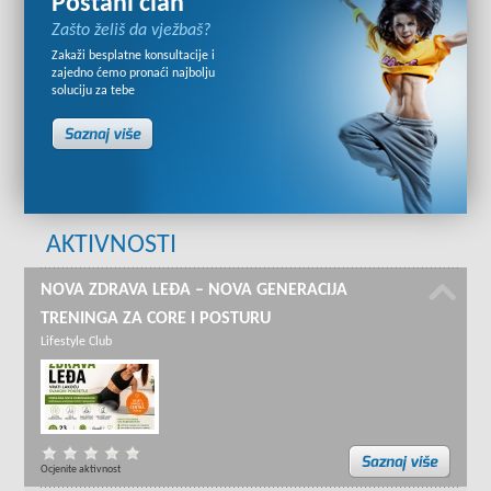
Postani član
Zašto želiš da vježbaš?
Zakaži besplatne konsultacije i
zajedno ćemo pronaći najbolju
soluciju za tebe
AKTIVNOSTI
NOVA ZDRAVA LEĐA – NOVA GENERACIJA
TRENINGA ZA CORE I POSTURU
Lifestyle Club
Ocjenite aktivnost