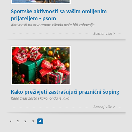
Sportske aktivnosti sa vašim omiljenim
prijateljem - psom
Aktivnosti na otvorenom nikada neće biti zabavnije
Saznaj više >
Kako preživjeti zastrašujući praznični šoping
Kada znaš zašto i kako, onda je lako
Saznaj više >
<
1
2
3
4