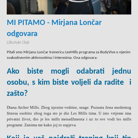
MI PITAMO - Mirjana Lončar
odgovara
Lifestyle Club
Pitali smo Mirjanu Lončar trenericu LesMills programa za BodyVive o njenim
svakodnevnim aktivnostima i interesima. Ona odgovara:
Ako biste mogli odabrati jednu
osobu, s kim biste voljeli da radite i
zašto?
Diana Archer Mills. Zbog njezine vedrine, snage. Poznata žena modernog
fitnesa osobito zbog toga sto je dio Les Mills tima. U isto vrijeme ima
privatni život, dio je les mills menadžmenta i uz to sve vodi les mills
programe. Zanima me kako joj to uspjeva.