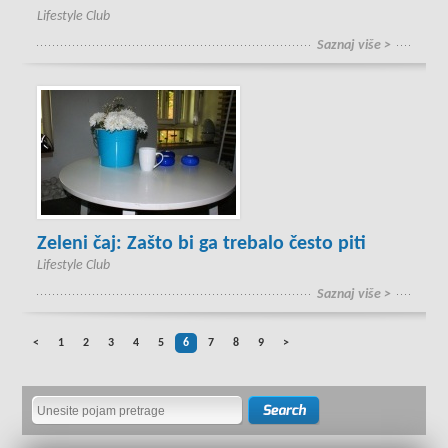
Lifestyle Club
Saznaj više >
Zeleni čaj: Zašto bi ga trebalo često piti
Lifestyle Club
Saznaj više >
<
1
2
3
4
5
6
7
8
9
>