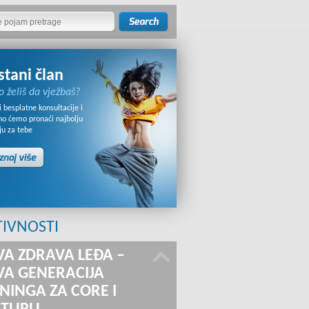
stani član
o želiš da vježbaš?
 besplatne konsultacije i
no ćemo pronaći najbolju
ju za tebe
TIVNOSTI
A ZDRAVA LEĐA –
A GENERACIJA
NINGA ZA CORE I