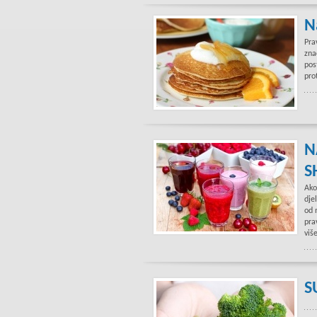
N
Pra
zna
pos
pro
N
S
Ako
dje
od 
pra
viš
S