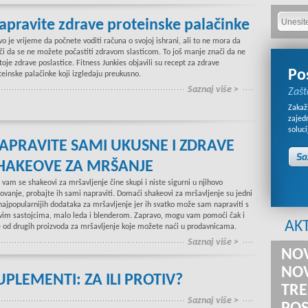
apravite zdrave proteinske palačinke
vo je vrijeme da počnete voditi računa o svojoj ishrani, ali to ne mora da
či da se ne možete počastiti zdravom slasticom. To još manje znači da ne
toje zdrave poslastice. Fitness Junkies objavili su recept za zdrave
Po
teinske palačinke koji izgledaju preukusno.
Saznaj više >
Zašt
Zakaži
zajed
soluci
APRAVITE SAMI UKUSNE I ZDRAVE
HAKEOVE ZA MRŠANJE
 vam se shakeovi za mršavljenje čine skupi i niste sigurni u njihovo
lovanje, probajte ih sami napraviti. Domaći shakeovi za mršavljenje su jedni
najpopularnijih dodataka za mršavljenje jer ih svatko može sam napraviti s
vim sastojcima, malo leda i blenderom. Zapravo, mogu vam pomoći čak i
AK
e od drugih proizvoda za mršavljenje koje možete naći u prodavnicama.
Saznaj više >
NOV
NOV
UPLEMENTI: ZA ILI PROTIV?
TRE
Saznaj više >