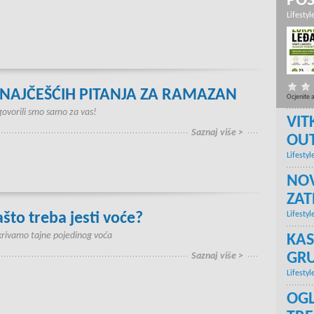
PO
Lifestyl
 NAJČEŠĆIH PITANJA ZA RAMAZAN
Ocjenite 
ovorili smo samo za vas!
VIT
Saznaj više >
OU
Lifestyl
NOV
ZA
ašto treba jesti voće?
Lifestyl
rivamo tajne pojedinog voća
KAS
GRU
Saznaj više >
Lifestyl
OGL