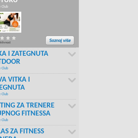
STURU
e Club
aktivnost
KA I ZATEGNUTA
TDOOR
e Club
A VITKA I
TEGNUTA
e Club
TING ZA TRENERE
PNOG FITNESSA
e Club
AS ZA FITNESS