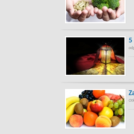
5
odg
Z
Otk