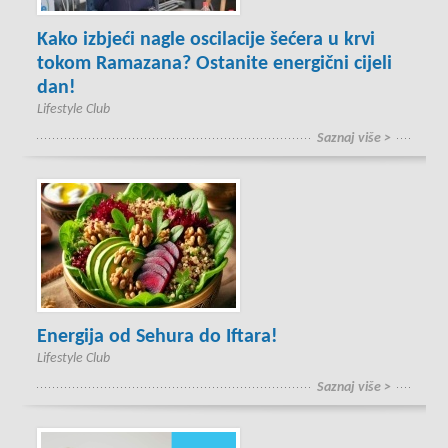
Kako izbjeći nagle oscilacije šećera u krvi
tokom Ramazana? Ostanite energični cijeli
dan!
Lifestyle Club
Saznaj više >
Energija od Sehura do Iftara!
Lifestyle Club
Saznaj više >