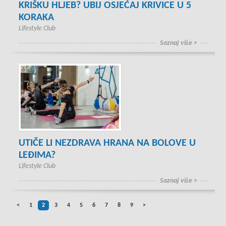
KRIŠKU HLJEB? UBIJ OSJEĆAJ KRIVICE U 5
KORAKA
Lifestyle Club
Saznaj više >
UTIČE LI NEZDRAVA HRANA NA BOLOVE U
LEĐIMA?
Lifestyle Club
Saznaj više >
<
1
2
3
4
5
6
7
8
9
>