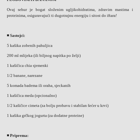
Ovaj sehur je bogat složenim ugljikohidratima, zdravim mastima i
proteinima, osiguravajući ti dugotrajnu energiju i sitost do iftara!
◾ Sastojci:
5 kašika zobenih pahuljica
200 ml mlijeka (ili biljnog napitka po želji)
1 kašičica chia sjemenki
1/2 banane, narezane
5 komada badema ili oraha, sjeckanih
1 kašičica meda (opcionalno)
1/2 kašičice cimeta (za bolju probavu i stabilan šećer u krvi)
1 kašika grčkog jogurta (za dodatne proteine)
◾ Priprema: