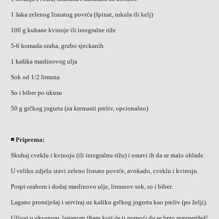
1 šaka zelenog lisnatog povrća (špinat, rukola ili kelj)
100 g kuhane kvinoje ili integralne riže
5-6 komada oraha, grubo sjeckanih
1 kašika maslinovog ulja
Sok od 1/2 limuna
So i biber po ukusu
50 g grčkog jogurta (za kremasti preliv, opcionalno)
◾ Priprema:
Skuhaj cveklu i kvinoju (ili integralnu rižu) i ostavi ih da se malo ohlade.
U veliku zdjelu stavi zeleno lisnato povrće, avokado, cveklu i kvinoju.
Pospi orahom i dodaj maslinovo ulje, limunov sok, so i biber.
Lagano promiješaj i serviraj uz kašiku grčkog jogurta kao preliv (po želji).
Uživaj u ukusnom, laganom iftaru koji će ti pomoći da se brzo regenerišeš!