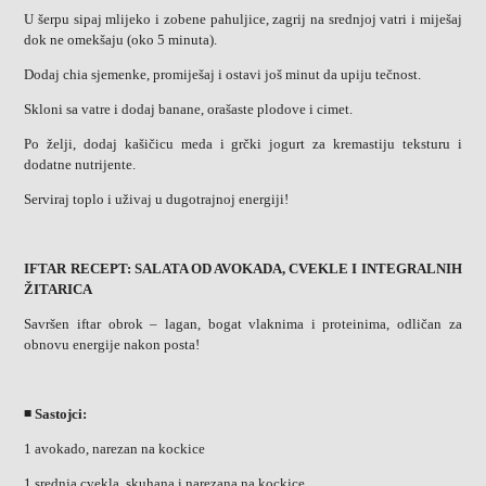
U šerpu sipaj mlijeko i zobene pahuljice, zagrij na srednjoj vatri i miješaj
dok ne omekšaju (oko 5 minuta).
Dodaj chia sjemenke, promiješaj i ostavi još minut da upiju tečnost.
Skloni sa vatre i dodaj banane, orašaste plodove i cimet.
Po želji, dodaj kašičicu meda i grčki jogurt za kremastiju teksturu i
dodatne nutrijente.
Serviraj toplo i uživaj u dugotrajnoj energiji!
IFTAR RECEPT: SALATA OD AVOKADA, CVEKLE I INTEGRALNIH
ŽITARICA
Savršen iftar obrok – lagan, bogat vlaknima i proteinima, odličan za
obnovu energije nakon posta!
◾ Sastojci:
1 avokado, narezan na kockice
1 srednja cvekla, skuhana i narezana na kockice