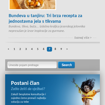
Bundeva u tanjiru: Tri brza recepta za
jednostavna jela s tikvama
Bundeva, tikva, buča... izdašna kraljica jesenskog jelovnika
nepresušan je izvor inspiracije za gurmane.
Saznaj više >
<
1
2
3
4
5
6
7
8
9
>
Postani član
Zašto želiš da vježbaš?
Zakaži besplatne konsultacije i
zajedno ćemo pronaći najbolju
soluciju za tebe