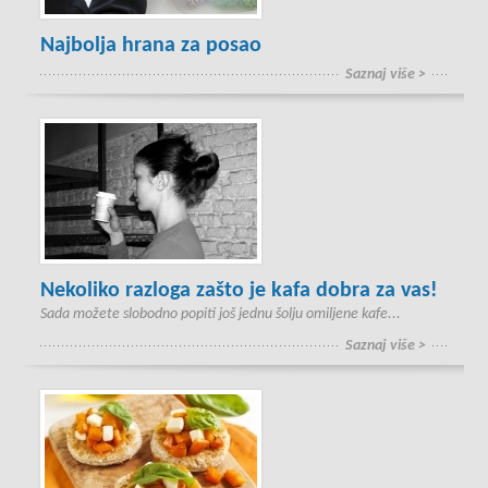
Najbolja hrana za posao
Saznaj više >
Nekoliko razloga zašto je kafa dobra za vas!
Sada možete slobodno popiti još jednu šolju omiljene kafe...
Saznaj više >