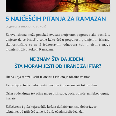
5 NAJČEŠĆIH PITANJA ZA RAMAZAN
odgovorili smo samo za vas!
Zdrava ishrana može ponekad zvučati pretjerano, pogotovo ako postiš, te
umjesto da se brineš o tome kako ćeš u potpunosti promjeniti ishranu,
skoncentrišimo se na 5 jednostavnih odgovora koji ti uistinu mogu
promjeniti život tokom Ramazana.
NE ZNAM ŠTA DA JEDEM!
ŠTA MORAM JESTI OD HRANE ZA IFTAR?
Hrana koja sadrži u sebi
tekućinu
i
vlakna
je idealna za iftar.
Tvoje tijelo treba nadomjestiti vodom koju ne unosiš tokom dana.
Osim vode, druge tekućine mogu biti: supe, voće, povrće, mlijeko, jogurt,
i salate.
Zašećerena i pića koja sadrže kofein definitivno nisu dobar izvor
tekućine: od njih ćeš samo još više ožedniti sljedeći dan.