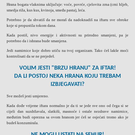
Hrana bogata vlaknima uključuje: voće, povrće, cjelovita zrna (crni hljeb,
smedja riža, kus kus, kvinoja, smeđa pasta), leća.
Potrebno je da shvatiš da ne moraš da nadoknadiš na iftaru sve obroke
koje si propustila tokom dana.
Kada postiš, nivo energije i aktivnosti su prirodno smanjeni, pa je
potrebno da i ishrana bude smanjena.
Jedi namirnice koje dobro utiču na tvoj organizam. Tako ćeš lakše moći
kontrolisati da se ne prejedeš.
VOLIM JESTI "BRZU HRANU" ZA IFTAR!
DA LI POSTOJ NEKA HRANA KOJU TREBAM
IZBJEGAVATI?
Sve možeš jesti umjereno.
Kada dođe vrijeme iftara normalno je da ti se jede sve ono od čega si se
cijeli dan suzdržavala, slatkiši, masnoće i ostale nezdrave namirnice,
međutim budi oprezna sa ovom hranom jer ćeš se osjećati tromo ako je
budeš konzumirala.
NE MOGU USTATI NA SEHUR!