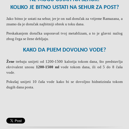
KOLIKO JE BITNO USTATI NA SEHUR ZA POST?
Jako bitno je ustati na sehur, jer je on naš doručak za vrijeme Ramazana, a
znamo da je doručak najbitniji obrok u toku dana.
Preskakanjem doručka usporavaš tvoj metablizam, a to je glavni razlog
zbog čega se žene debljaju.
KAKO DA PIJEM DOVOLNO VODE?
Žene
trebaju unijeti od 1200-1500 kalorija tokom dana, što predstavlja
ekvivalent unosu
1200-1500 ml
vode tokom dana, ili od 5 do 8 čaša
vode.
Pokušaj unijeti 10 čaša vode kako bi se dovoljno hidratizirala tokom
dugih dana posta.