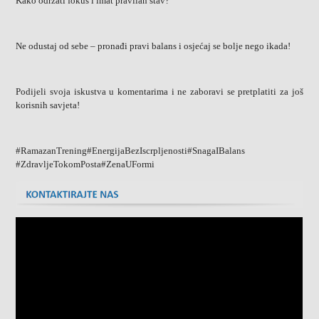
Kako održati fokus i imat pravilan stav?
Ne odustaj od sebe – pronađi pravi balans i osjećaj se bolje nego ikada!
Podijeli svoja iskustva u komentarima i ne zaboravi se pretplatiti za još
korisnih savjeta!
#RamazanTrening#EnergijaBezIscrpljenosti#SnagaIBalans
#ZdravljeTokomPosta#ZenaUFormi