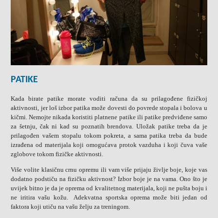
PATIKE
Kada birate patike morate voditi računa da su prilagođene fizičkoj
aktivnosti, jer loš izbor patika može dovesti do povrede stopala i bolova u
kičmi. Nemojte nikada koristiti platnene patike ili patike predviđene samo
za šetnju, čak ni kad su poznatih brendova. Uložak patike treba da je
prilagođen vašem stopalu tokom pokreta, a sama patika treba da bude
izrađena od materijala koji omogućava protok vazduha i koji čuva vaše
zglobove tokom fizičke aktivnosti.
Više volite klasičnu crnu opremu ili vam više prijaju življe boje, koje vas
dodatno podstiču na fizičku aktivnost? Izbor boje je na vama. Ono što je
uvijek bitno je da je oprema od kvalitetnog materijala, koji ne pušta boju i
ne iritira vašu kožu. Adekvatna sportska oprema može biti jedan od
faktora koji utiču na vašu želju za treningom.