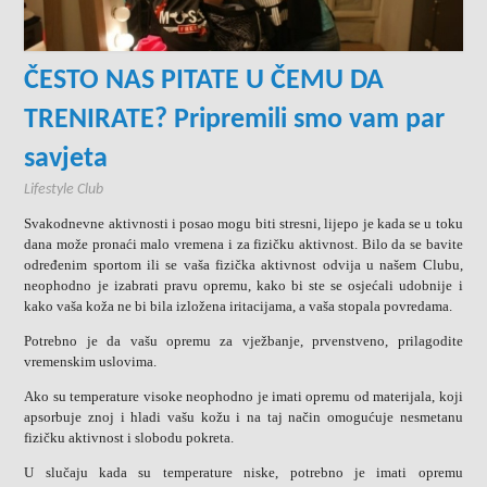
ČESTO NAS PITATE U ČEMU DA
TRENIRATE? Pripremili smo vam par
savjeta
Lifestyle Club
Svakodnevne aktivnosti i posao mogu biti stresni, lijepo je kada se u toku
dana može pronaći malo vremena i za fizičku aktivnost. Bilo da se bavite
određenim sportom ili se vaša fizička aktivnost odvija u našem Clubu,
neophodno je izabrati pravu opremu, kako bi ste se osjećali udobnije i
kako vaša koža ne bi bila izložena iritacijama, a vaša stopala povredama.
Potrebno je da vašu opremu za vježbanje, prvenstveno, prilagodite
vremenskim uslovima.
Ako su temperature visoke neophodno je imati opremu od materijala, koji
apsorbuje znoj i hladi vašu kožu i na taj način omogućuje nesmetanu
fizičku aktivnost i slobodu pokreta.
U slučaju kada su temperature niske, potrebno je imati opremu