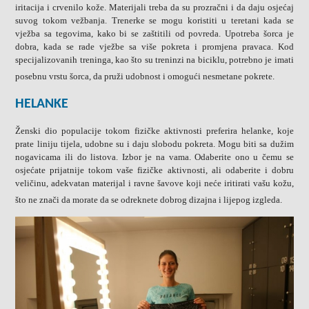
iritacija i crvenilo kože. Materijali treba da su prozračni i da daju osjećaj
suvog tokom vežbanja. Trenerke se mogu koristiti u teretani kada se
vježba sa tegovima, kako bi se zaštitili od povreda. Upotreba šorca je
dobra, kada se rade vježbe sa više pokreta i promjena pravaca. Kod
specijalizovanih treninga, kao što su treninzi na biciklu, potrebno je imati
posebnu vrstu šorca, da pruži udobnost i omogući nesmetane pokrete
.
HELANKE
Ženski dio populacije tokom fizičke aktivnosti preferira helanke, koje
prate liniju tijela, udobne su i daju slobodu pokreta. Mogu biti sa dužim
nogavicama ili do listova. Izbor je na vama. Odaberite ono u čemu se
osjećate prijatnije tokom vaše fizičke aktivnosti, ali odaberite i dobru
veličinu, adekvatan materijal i ravne šavove koji neće iritirati vašu kožu,
što ne znači da morate da se odreknete dobrog dizajna i lijepog izgleda.