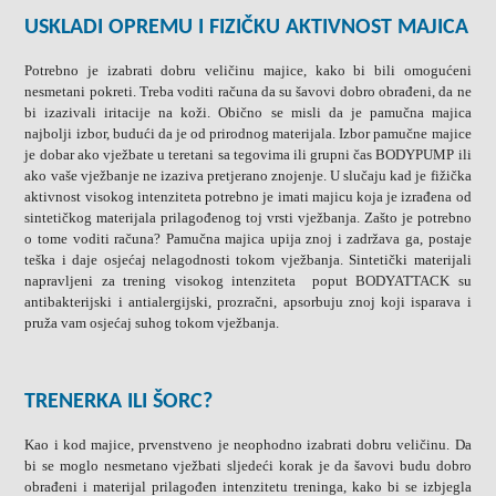
USKLADI OPREMU I FIZIČKU AKTIVNOST MAJICA
Potrebno je izabrati dobru veličinu majice, kako bi bili omogućeni
nesmetani pokreti. Treba voditi računa da su šavovi dobro obrađeni, da ne
bi izazivali iritacije na koži. Obično se misli da je pamučna majica
najbolji izbor, budući da je od prirodnog materijala. Izbor pamučne majice
je dobar ako vježbate u teretani sa tegovima ili grupni čas BODYPUMP ili
ako vaše vježbanje ne izaziva pretjerano znojenje. U slučaju kad je fižička
aktivnost visokog intenziteta potrebno je imati majicu koja je izrađena od
sintetičkog materijala prilagođenog toj vrsti vježbanja. Zašto je potrebno
o tome voditi računa? Pamučna majica upija znoj i zadržava ga, postaje
teška i daje osjećaj nelagodnosti tokom vježbanja. Sintetički materijali
napravljeni za trening visokog intenziteta poput BODYATTACK su
antibakterijski i antialergijski, prozračni, apsorbuju znoj koji isparava i
pruža vam osjećaj suhog tokom vježbanja.
TRENERKA ILI ŠORC?
Kao i kod majice, prvenstveno je neophodno izabrati dobru veličinu. Da
bi se moglo nesmetano vježbati sljedeći korak je da šavovi budu dobro
obrađeni i materijal prilagođen intenzitetu treninga, kako bi se izbjegla