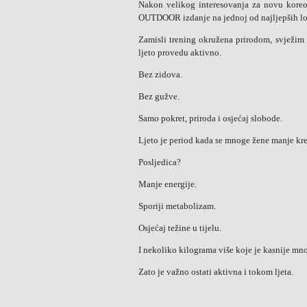
Nakon velikog interesovanja za novu kore
OUTDOOR izdanje na jednoj od najljepših lok
Zamisli trening okružena prirodom, svježim
ljeto provedu aktivno.
Bez zidova.
Bez gužve.
Samo pokret, priroda i osjećaj slobode.
Ljeto je period kada se mnoge žene manje kre
Posljedica?
Manje energije.
Sporiji metabolizam.
Osjećaj težine u tijelu.
I nekoliko kilograma više koje je kasnije mno
Zato je važno ostati aktivna i tokom ljeta.