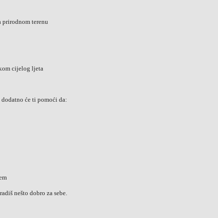
na prirodnom terenu
om cijelog ljeta
datno će ti pomoći da:
jem
radiš nešto dobro za sebe.