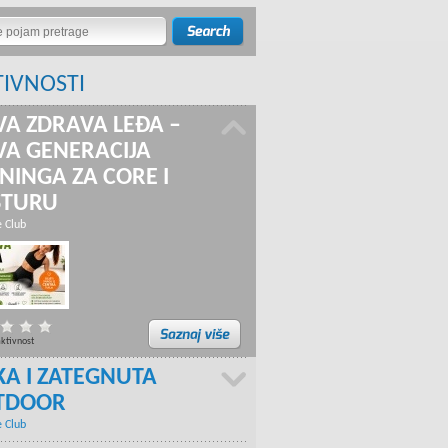
TIVNOSTI
A ZDRAVA LEĐA –
A GENERACIJA
NINGA ZA CORE I
STURU
e Club
aktivnost
KA I ZATEGNUTA
TDOOR
e Club