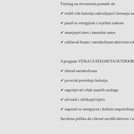
Trening na otvorenom pomaže da:
✔ trošiš više kalorija zahvaljujući kretanju 
✔ puniš se energijom i svježim zrakom
✔ smanjuješ stres i mentalni umor
✔ održavaš formu i metabolizam aktivnim tok
A program VITKA I ZATEGNUTA OUTDOOR do
✔ ubrzaš metabolizam
✔ povećaš potrošnju kalorija
✔ sagorijevaš višak masnih naslaga
✔ učvrstiš i oblikuješ tijelo
✔ napuniš se energijom i dobrim raspoložen
Savršena prilika da vikend završiš aktivno i u