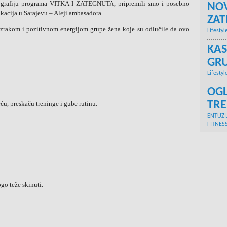
ografiju programa VITKA I ZATEGNUTA, pripremili smo i posebno
NOV
acija u Sarajevu – Aleji ambasadora.
ZA
 zrakom i pozitivnom energijom grupe žena koje su odlučile da ovo
Lifestyl
KAS
GRU
Lifestyl
OGL
TR
ću, preskaču treninge i gube rutinu.
ENTUZI
FITNES
go teže skinuti.