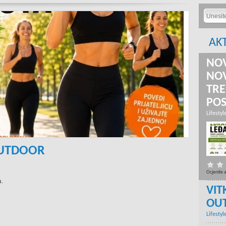
AK
NOV
NOV
TRE
PO
Lifestyl
OUTDOOR
Ocjenite 
u.
VIT
OU
Lifestyl