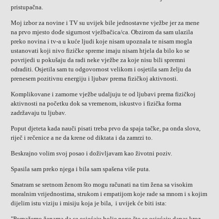
pristupačna.
Moj izbor za novine i TV su uvijek bile jednostavne vježbe jer za mene
na prvo mjesto dođe sigurnost vježbačica/ca. Obzirom da sam ulazila
preko novina i tv-a u kuće ljudi koje nisam upoznala te nisam mogla
ustanovati koji nivo fizičke spreme imaju nisam htjela da bilo ko se
povrijedi u pokušaju da radi neke vježbe za koje nisu bili spremni
odraditi. Osjetila sam tu odgovornost velikom i osjetila sam želju da
prenesem pozitivnu energiju i ljubav prema fizičkoj aktivnosti.
Komplikovane i zamorne vježbe udaljuju te od ljubavi prema fizičkoj
aktivnosti na početku dok sa vremenom, iskustvo i fizička forma
zadržavaju tu ljubav.
Poput djeteta kada nauči pisati treba prvo da spaja tačke, pa onda slova,
riječ i rečenice a ne da krene od diktata i da zamrzi to.
Beskrajno volim svoj posao i doživljavam kao životni poziv.
Spasila sam preko njega i bila sam spašena više puta.
Smatram se sretnom ženom što mogu računati na tim žena sa visokim
moralnim vrijednostima, strukom i empatijom koje rade sa mnom i s kojim
dijelim istu viziju i misiju koja je bila, i uvijek će biti ista:
"Pomažemo ženama da se osjećaju bolje nego što se osjećaju danas kroz