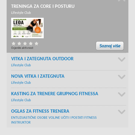
TRENINGA ZA CORE I POSTURU
Lifestyle Club
Ocjenite aktivnost
VITKA I ZATEGNUTA OUTDOOR
Lifestyle Club
NOVA VITKA I ZATEGNUTA
Lifestyle Club
KASTING ZA TRENERE GRUPNOG FITNESSA
Lifestyle Club
OGLAS ZA FITNESS TRENERA
ENTUZIJASTIČNE OSOBE VOLJNE UČITI I POSTATI FITNESS
INSTRUKTOR