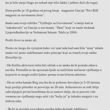
(to je bilo moje blago jer nekad nije bilo lahko i jeftino doći do toga).
Elem prošlo je 19 godina od prvog broja magazine Gracija "Prvi BiH
magazin za suvremenu ženu".
Imala sam svoju rubriku “Vježbajte sa Giovannom” a ranije kad se
"zakuhavalo" za Graciju u novinama “Dani” koje su imale dodatak
Ljepote&zdravlje sa Vedranom Seksan. Teklo je 2004.
Prošli život za mene ali..
Prosto ne mogu da vjerujem kako već sam tada kad sam bila "stara" mlada
imala već jasno izdefinisane neke principe koji su temelj svoje radne
filozofije tjs.
- Da fizička aktivnost treba biti užitak a ne muka da bi postala zdrava
navika. Potrudila se da upoznam ljude sa različitim načinom vježbanja u
kojem bi se mogla roditi ljubav prema svom ličnom afinitetu.
- Da ne treba haman Bog zna šta da se pokrene dovoljno je 5-10 minuta
koje poslije prirodno se povećaju na 30 min. Jednostavno se rodi želja
zahvaljujući prvim benefitima da se nastavi dalje, da se posveti više
vremena ne vježbanju nego sebi i da "bolje ja" je itekako moguće i na
dohvat ruke.
- Da bi se stvorila ova zdrava navika treba da bude održljiva i