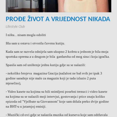
PROĐE ŽIVOT A VRIJEDNOST NIKADA
Lifestyle Club
I ništa... nisam mogla odoliti
Išla sam u ostavu i otvorila čuvenu kutiju.
Kada sam se razvela odnijela sam ukupno 2 kofera u jednom je bila moja
sportska oprema a u drugom je bila gardaroba od mog sina i koja igračka.
Spasila sam od uništenje jednu kutiju gdje su se nalazili:
- nekoliko brojeva magazina Gracija (nažalost ne baš svih jer ipak 3
godine saradnje nije malo za magazin koji je tada izlazio 2 puta
mjesečno),
- Video kasete na kojima su bili snimljeni posebni trenuci i video kasete
na kojima su se nalazili moji intervjui, gostovanja i ptice znaju koliko
epizoda od "Vježbate sa Giovannom" koje sam držala preko dvije godine
na BHT-u u jutarnjoj emisiji.
- Muzički cd-ovi gdje se nalazila muzika od kurseva koje sam održavala